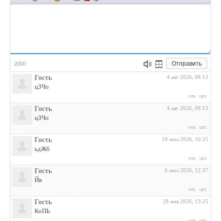
Отправить
2000
Гость
4 авг 2026, 08:13
цЗЧо
отв.
цит.
Гость
4 авг 2026, 08:13
цЗЧо
отв.
цит.
Гость
19 июл 2026, 10:25
ьдЖб
отв.
цит.
Гость
6 июл 2026, 12:37
Йв
отв.
цит.
Гость
28 мая 2026, 13:25
КоПЬ
отв.
цит.