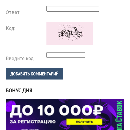
Ответ:
Код:
Введите код:
ДОБАВИТЬ КОММЕНТАРИЙ
БОНУС ДНЯ