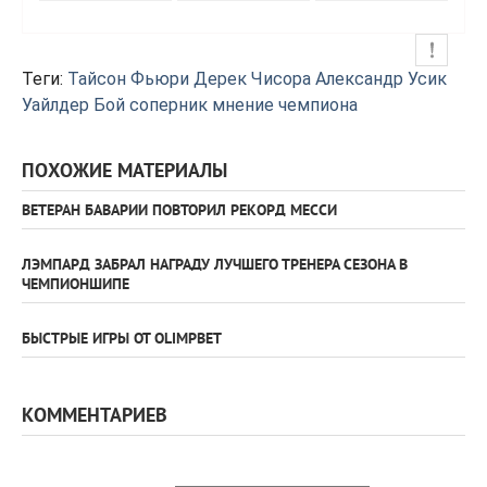
Теги:
Тайсон Фьюри
Дерек Чисора
Александр Усик
Уайлдер
Бой
соперник
мнение чемпиона
ПОХОЖИЕ МАТЕРИАЛЫ
ВЕТЕРАН БАВАРИИ ПОВТОРИЛ РЕКОРД МЕССИ
ЛЭМПАРД ЗАБРАЛ НАГРАДУ ЛУЧШЕГО ТРЕНЕРА СЕЗОНА В
ЧЕМПИОНШИПЕ
БЫСТРЫЕ ИГРЫ ОТ OLIMPBET
КОММЕНТАРИЕВ