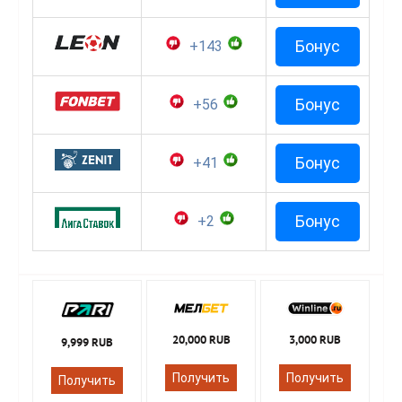
Бонус
+143
Бонус
+56
Бонус
+41
Бонус
+2
20,000 RUB
3,000 RUB
9,999 RUB
Получить
Получить
Получить