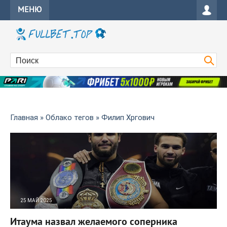
МЕНЮ
Главная
»
Облако тегов
» Филип Хргович
25 МАЙ 2025
161
0
Итаума назвал желаемого соперника