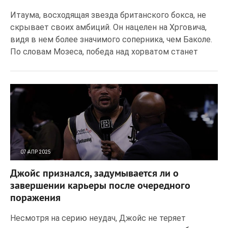
Итаума, восходящая звезда британского бокса, не
скрывает своих амбиций. Он нацелен на Хрговича,
видя в нем более значимого соперника, чем Баколе.
По словам Мозеса, победа над хорватом станет
07 АПР 2025
167
0
Джойс признался, задумывается ли о
завершении карьеры после очередного
поражения
Несмотря на серию неудач, Джойс не теряет