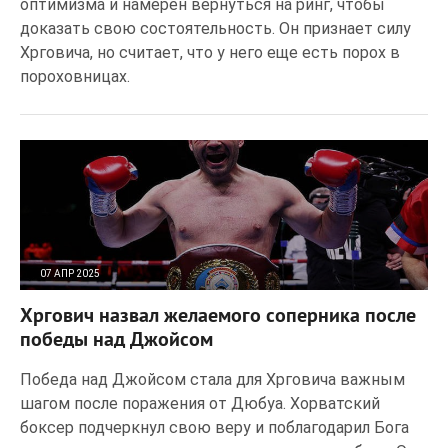
оптимизма и намерен вернуться на ринг, чтобы
доказать свою состоятельность. Он признает силу
Хрговича, но считает, что у него еще есть порох в
пороховницах.
07 АПР 2025
140
0
Хргович назвал желаемого соперника после
победы над Джойсом
Победа над Джойсом стала для Хрговича важным
шагом после поражения от Дюбуа. Хорватский
боксер подчеркнул свою веру и поблагодарил Бога