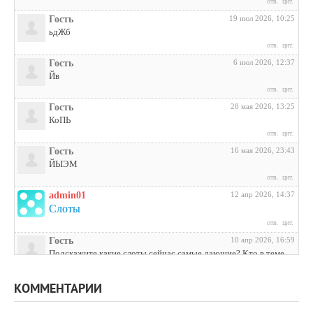
отв.
цит.
Гость
19 июл 2026, 10:25
ьдЖб
отв.
цит.
Гость
6 июл 2026, 12:37
Йв
отв.
цит.
Гость
28 мая 2026, 13:25
КоПЬ
отв.
цит.
Гость
16 мая 2026, 23:43
ЙЫЭМ
отв.
цит.
admin01
12 апр 2026, 14:37
Слоты
отв.
цит.
Гость
10 апр 2026, 16:59
Подскажите какие слоты сейчас самые дающие? Кто в теме
поделитесь инфой
отв.
цит.
КОММЕНТАРИИ
Гость
3 апр 2026, 04:27
ЩНУь