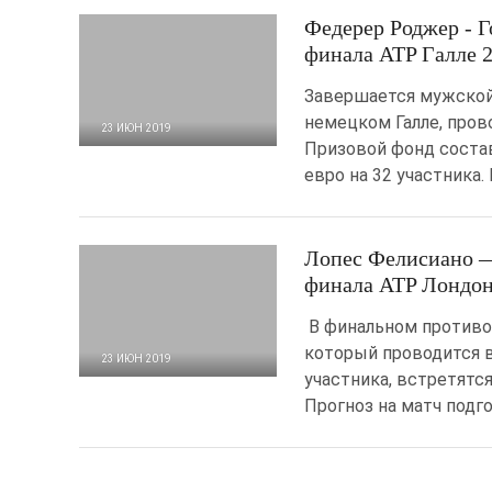
Федерер Роджер - Г
финала ATP Галле 2
Завершается мужской
немецком Галле, пров
23 ИЮН 2019
Призовой фонд состав
1 007
0
евро на 32 участника.
Лопес Фелисиано —
финала ATP Лондон
В финальном противост
который проводится в
23 ИЮН 2019
участника, встретятс
1 156
0
Прогноз на матч подг