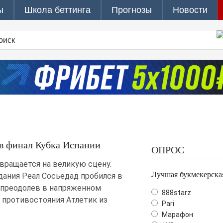
ы
Школа беттинга
Прогнозы
Новости
 в финал Кубка Испании
ОПРОС
вращается на великую сцену.
Лучшая букмекерска
дания Реал Сосьедад пробился в
 преодолев в напряженном
888starz
 противостояния Атлетик из
Pari
Марафон