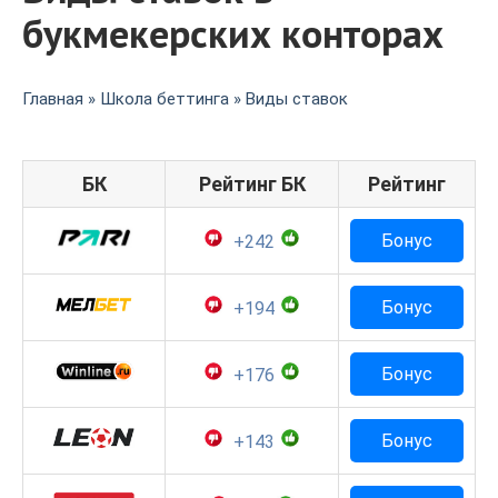
букмекерских конторах
Главная
»
Школа беттинга
» Виды ставок
БК
Рейтинг БК
Рейтинг
Бонус
+242
Бонус
+194
Бонус
+176
Бонус
+143