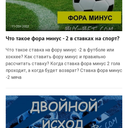
11 СЕН 2022
1 037
0
Что такое фора минус - 2 в ставках на спорт?
Что такое ставка на фору минус -2 в футболе или
хоккее? Как ставить фору минус и правильно
рассчитать ставку? Когда ставка фора минус 2 гола
проходит, а когда будет возврат? Ставка фора минус
-2 мяча