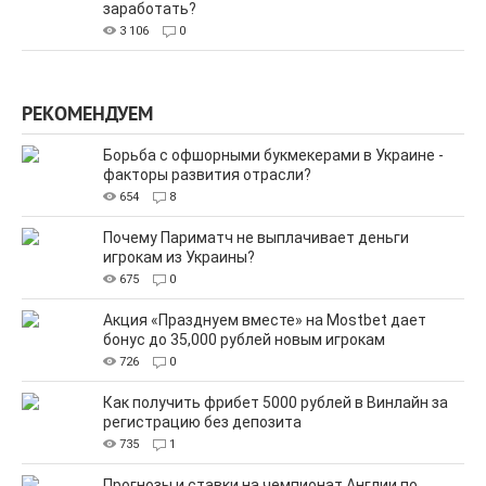
заработать?
3 106
0
РЕКОМЕНДУЕМ
Борьба с офшорными букмекерами в Украине -
факторы развития отрасли?
654
8
Почему Париматч не выплачивает деньги
игрокам из Украины?
675
0
Акция «Празднуем вместе» на Mostbet дает
бонус до 35,000 рублей новым игрокам
726
0
Как получить фрибет 5000 рублей в Винлайн за
регистрацию без депозита
735
1
Прогнозы и ставки на чемпионат Англии по