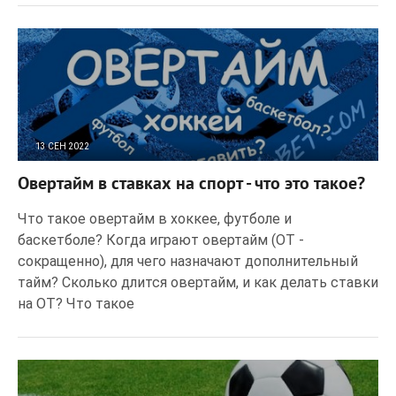
13 СЕН 2022
1 153
0
Овертайм в ставках на спорт - что это такое?
Что такое овертайм в хоккее, футболе и
баскетболе? Когда играют овертайм (ОТ -
сокращенно), для чего назначают дополнительный
тайм? Сколько длится овертайм, и как делать ставки
на ОТ? Что такое