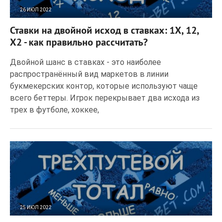
26 ИЮЛ 2022
1 244
1
Ставки на двойной исход в ставках: 1Х, 12,
Х2 - как правильно рассчитать?
Двойной шанс в ставках - это наиболее
распространённый вид маркетов в линии
букмекерских контор, которые используют чаще
всего беттеры. Игрок перекрывает два исхода из
трех в футболе, хоккее,
25 ИЮЛ 2022
1 259
1