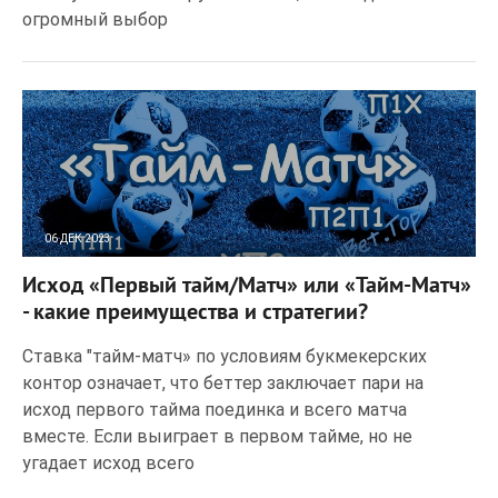
огромный выбор
06 ДЕК 2023
821
0
Исход «Первый тайм/Матч» или «Тайм-Матч»
- какие преимущества и стратегии?
Ставка "тайм-матч» по условиям букмекерских
контор означает, что беттер заключает пари на
исход первого тайма поединка и всего матча
вместе. Если выиграет в первом тайме, но не
угадает исход всего