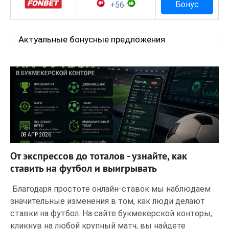
Бонус
+56
Актуальные бонусные предложения
08 АПР 2026
91
0
От экспрессов до тоталов - узнайте, как
ставить на футбол и выигрывать
Благодаря простоте онлайн-ставок мы наблюдаем
значительные изменения в том, как люди делают
ставки на футбол. На сайте букмекерской конторы,
кликнув на любой крупный матч, вы найдете