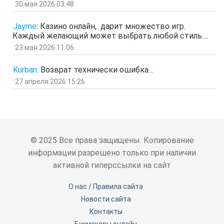
ЗОл
30 мая 2026 03:48
отв.
цит.
Гость
5 мар 2026, 12:20
Jayme
:
Казино онлайн, дарит множество игр.
оЭЬЧ
Каждый желающий может выбрать любой стиль....
отв.
цит.
23 мая 2026 11:06
SPPS
2 мар 2026, 16:19
ау, есть кто живой здесь?)
Kurban
:
Возврат технически ошибка...
отв.
цит.
27 апреля 2026 15:26
Гость
24 фев 2026, 00:32
знЗТ
отв.
цит.
Гость
14 фев 2026, 19:06
ж
отв.
цит.
© 2025 Все права защищены. Копирование
Гость
3 фев 2026, 04:47
информации разрешено только при наличии
ю
активной гиперссылки на сайт
отв.
цит.
Гость
6 янв 2026, 11:53
О нас / Правила сайта
ЖНщз
Новости сайта
отв.
цит.
Контакты
Гость
4 янв 2026, 12:11
сТ