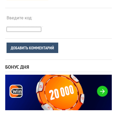
Введите код:
ДОБАВИТЬ КОММЕНТАРИЙ
БОНУС ДНЯ