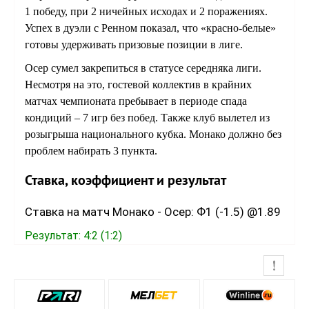
1 победу, при 2 ничейных исходах и 2 поражениях.
Успех в дуэли с Ренном показал, что «красно-белые»
готовы удерживать призовые позиции в лиге.
Осер сумел закрепиться в статусе середняка лиги.
Несмотря на это, гостевой коллектив в крайних
матчах чемпионата пребывает в периоде спада
кондиций – 7 игр без побед. Также клуб вылетел из
розыгрыша национального кубка. Монако должно без
проблем набирать 3 пункта.
Ставка, коэффициент и результат
Ставка на матч Монако - Осер: Ф1 (-1.5) @1.89
Результат: 4:2 (1:2)