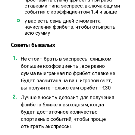
ставками типа экспресс, включающими
события с коэффициентом 1.4 и выше
у вас есть семь дней с момента
начисления фрибета, чтобы отыграть
всю сумму
Советы бывалых
Не стоит брать в экспрессы слишком
большие коэффициенты, все равно
сумма выигранная по фрибет ставке не
будет засчитана на ваш игровой счет,
вы получите только сам фрибет - €30
Лучше вносить депозит для получения
фрибета ближе к выходным, когда
будет достаточное количество
спортивных событий, чтобы проще
отыграть экспрессы.