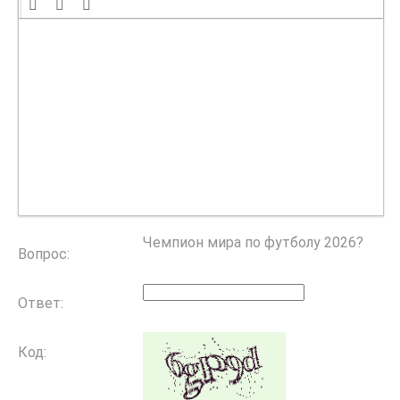
Чемпион мира по футболу 2026?
Вопрос:
Ответ:
Код: