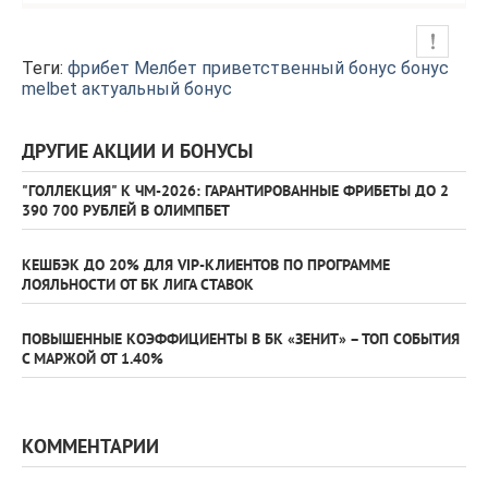
Теги:
фрибет
Мелбет
приветственный бонус
бонус
melbet
актуальный бонус
ДРУГИЕ АКЦИИ И БОНУСЫ
"ГОЛЛЕКЦИЯ" К ЧМ-2026: ГАРАНТИРОВАННЫЕ ФРИБЕТЫ ДО 2
390 700 РУБЛЕЙ В ОЛИМПБЕТ
КЕШБЭК ДО 20% ДЛЯ VIP-КЛИЕНТОВ ПО ПРОГРАММЕ
ЛОЯЛЬНОСТИ ОТ БК ЛИГА СТАВОК
ПОВЫШЕННЫЕ КОЭФФИЦИЕНТЫ В БК «ЗЕНИТ» – ТОП СОБЫТИЯ
С МАРЖОЙ ОТ 1.40%
КОММЕНТАРИИ