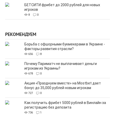
БЕТСИТИ фрибет до 2000 рублей для новых
игроков
8
0
РЕКОМЕНДУЕМ
Борьба с офшорными букмекерами в Украине -
факторы развития отрасли?
656
8
Почему Париматч не выплачивает деньги
игрокам из Украины?
678
0
Акция «Празднуем вместе» на Mostbet дает
бонус до 35,000 рублей новым игрокам
727
0
Как получить фрибет 5000 рублей в Винлайн за
регистрацию без депозита
736
1