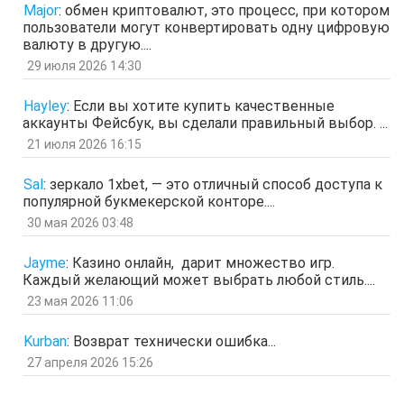
Major
:
обмен криптовалют, это процесс, при котором
отв.
цит.
пользователи могут конвертировать одну цифровую
Гость
26 мар 2026, 01:35
валюту в другую....
мЛЙК
29 июля 2026 14:30
отв.
цит.
Гость
21 мар 2026, 04:07
Hayley
:
Если вы хотите купить качественные
ащрд
аккаунты Фейсбук, вы сделали правильный выбор. ...
отв.
цит.
21 июля 2026 16:15
Гость
17 мар 2026, 15:15
ыЩЧЭ
отв.
цит.
Sal
:
зеркало 1xbet, — это отличный способ доступа к
популярной букмекерской конторе....
Гость
11 мар 2026, 04:34
ЗОл
30 мая 2026 03:48
отв.
цит.
Гость
5 мар 2026, 12:20
Jayme
:
Казино онлайн, дарит множество игр.
оЭЬЧ
Каждый желающий может выбрать любой стиль....
отв.
цит.
23 мая 2026 11:06
SPPS
2 мар 2026, 16:19
ау, есть кто живой здесь?)
Kurban
:
Возврат технически ошибка...
отв.
цит.
27 апреля 2026 15:26
Гость
24 фев 2026, 00:32
знЗТ