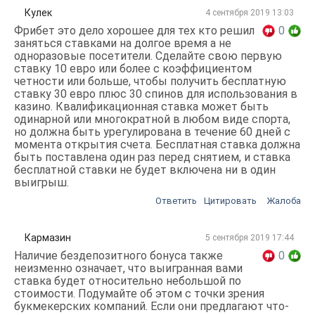
Кулек
4 сентября 2019 13:03
Фрибет это дело хорошее для тех кто решил
0
заняться ставками на долгое время а не
одноразовые посетители. Сделайте свою первую
ставку 10 евро или более с коэффициентом
четности или больше, чтобы получить бесплатную
ставку 30 евро плюс 30 спинов для использования в
казино. Квалификационная ставка может быть
одинарной или многократной в любом виде спорта,
но должна быть урегулирована в течение 60 дней с
момента открытия счета. Бесплатная ставка должна
быть поставлена один раз перед снятием, и ставка
бесплатной ставки не будет включена ни в один
выигрыш.
Ответить
Цитировать
Жалоба
Кармазин
5 сентября 2019 17:44
Наличие бездепозитного бонуса также
0
неизменно означает, что выигранная вами
ставка будет относительно небольшой по
стоимости. Подумайте об этом с точки зрения
букмекерских компаний. Если они предлагают что-