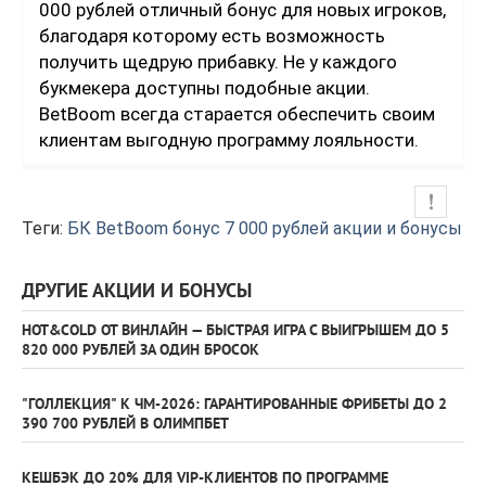
000 рублей отличный бонус для новых игроков,
благодаря которому есть возможность
получить щедрую прибавку. Не у каждого
букмекера доступны подобные акции.
BetBoom всегда старается обеспечить своим
клиентам выгодную программу лояльности.
Теги:
БК BetBoom
бонус 7 000 рублей
акции и бонусы
ДРУГИЕ АКЦИИ И БОНУСЫ
HOT&COLD ОТ ВИНЛАЙН — БЫСТРАЯ ИГРА С ВЫИГРЫШЕМ ДО 5
820 000 РУБЛЕЙ ЗА ОДИН БРОСОК
"ГОЛЛЕКЦИЯ" К ЧМ-2026: ГАРАНТИРОВАННЫЕ ФРИБЕТЫ ДО 2
390 700 РУБЛЕЙ В ОЛИМПБЕТ
КЕШБЭК ДО 20% ДЛЯ VIP-КЛИЕНТОВ ПО ПРОГРАММЕ