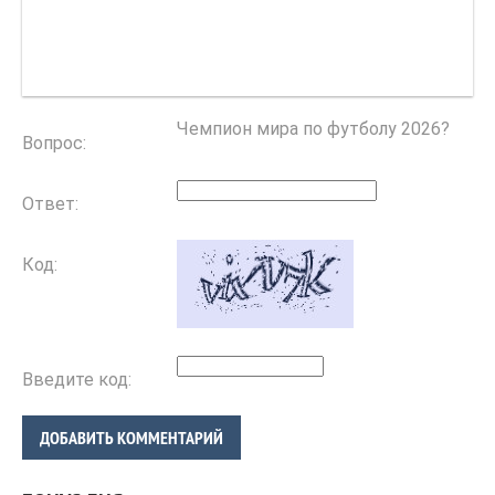
Чемпион мира по футболу 2026?
Вопрос:
Ответ:
Код:
Введите код:
ДОБАВИТЬ КОММЕНТАРИЙ