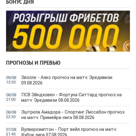
БОНУС ДНЯ
ПРОГНОЗЫ И ПРЕВЬЮ
Зволле - Аякс прогноз на матч: Эредивизи
09/08
15:30
09.08.2026
ПСВ Эйндховен - Фортуна Ситтард прогноз на
08/08
21:00
матч: Эредивизи 08.08.2026
Эштрела Амадора - Спортинг Лиссабон прогноз
08/08
22:30
на матч: Примейра-лига 08.08.2026
Вулверхэмптон - Порт вейл прогноз на матч:
07/08
21:45
Кубок лиги 07.08.2026