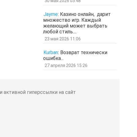
30 мая 2026 03:48
SPPS
2 мар 2026, 16:19
ау, есть кто живой здесь?)
Jayme
:
Казино онлайн, дарит
отв.
цит.
множество игр. Каждый
Гость
24 фев 2026, 00:32
желающий может выбрать
знЗТ
любой стиль....
отв.
цит.
23 мая 2026 11:06
Гость
14 фев 2026, 19:06
ж
Kurban
:
Возврат технически
отв.
цит.
ошибка...
Гость
3 фев 2026, 04:47
27 апреля 2026 15:26
ю
отв.
цит.
Гость
6 янв 2026, 11:53
ЖНщз
и активной гиперссылки на сайт
отв.
цит.
Гость
4 янв 2026, 12:11
сТ
отв.
цит.