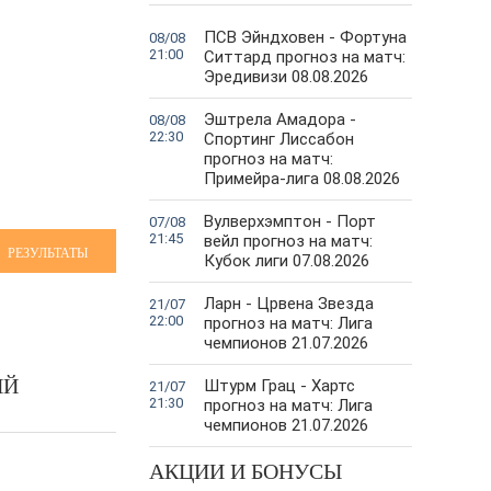
ПСВ Эйндховен - Фортуна
08/08
21:00
Ситтард прогноз на матч:
Эредивизи 08.08.2026
Эштрела Амадора -
08/08
22:30
Спортинг Лиссабон
прогноз на матч:
Примейра-лига 08.08.2026
Вулверхэмптон - Порт
07/08
21:45
вейл прогноз на матч:
РЕЗУЛЬТАТЫ
Кубок лиги 07.08.2026
Ларн - Црвена Звезда
21/07
22:00
прогноз на матч: Лига
чемпионов 21.07.2026
ЫЙ
Штурм Грац - Хартс
21/07
21:30
прогноз на матч: Лига
чемпионов 21.07.2026
АКЦИИ И БОНУСЫ