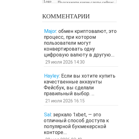
Подскажите какие слоты сейчас
самые дающие? Кто в теме
поделитесь инфой
КОММЕНТАРИИ
отв.
цит.
Гость
3 апр 2026, 04:27
Major
:
обмен криптовалют, это
ЩНУь
процесс, при котором
отв.
цит.
пользователи могут
Гость
26 мар 2026, 01:35
конвертировать одну
мЛЙК
цифровую валюту в другую....
отв.
цит.
29 июля 2026 14:30
Гость
21 мар 2026, 04:07
ащрд
Hayley
:
Если вы хотите купить
отв.
цит.
качественные аккаунты
Гость
17 мар 2026, 15:15
Фейсбук, вы сделали
ыЩЧЭ
правильный выбор. ...
отв.
цит.
21 июля 2026 16:15
Гость
11 мар 2026, 04:34
ЗОл
Sal
:
зеркало 1xbet, — это
отв.
цит.
отличный способ доступа к
Гость
5 мар 2026, 12:20
популярной букмекерской
оЭЬЧ
конторе....
отв.
цит.