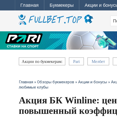
Главная
Букмекеры
Акции и бонус
Акции по букмекерам:
Pari
Мелбет
Главная
»
Обзоры букмекеров
»
Акции и бонусы
» Ак
любимые клубы
Акция БК Winline: це
повышенный коэффици