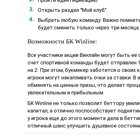
Пройти идентификацию.
Открыть раздел "Мой клуб".
Выбрать любую команду. Важно помнить
будет сменить только через три месяца.
Возможности БК Winline:
Все участники акции Винлайн могут быть ее 
счет спортивной команды будет отправлен 
на 2. При этом, букмекер заботится о своих
игроки могут накапливать очки за ставки. В
обменять на ценные призы, что делает проц
увлекательным и прибыльным.
БК Winline не только позволит беттору уве
капитал, а отлично поспособствует подняти
у игрока еще до этого момента дела в беттин
отличный шанс улучшить душевное состояни