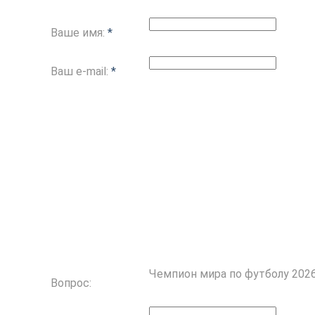
Ваше имя:
*
Ваш e-mail:
*
Чемпион мира по футболу 202
Вопрос: