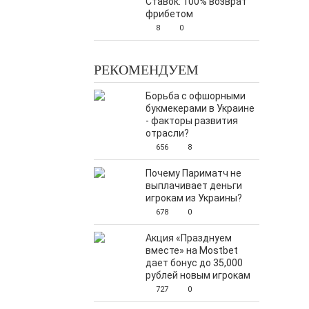
Ставок: 100% возврат
фрибетом
8
0
РЕКОМЕНДУЕМ
Борьба с офшорными
букмекерами в Украине
- факторы развития
отрасли?
656
8
Почему Париматч не
выплачивает деньги
игрокам из Украины?
678
0
Акция «Празднуем
вместе» на Mostbet
дает бонус до 35,000
рублей новым игрокам
727
0