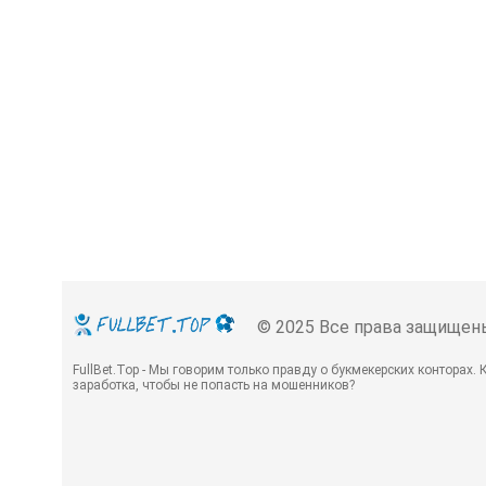
© 2025 Все права защищен
FullBet.Top - Мы говорим только правду о букмекерских конторах.
заработка, чтобы не попасть на мошенников?