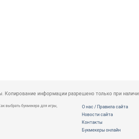
ы. Копирование информации разрешено только при наличи
 Как выбрать букмекера для игры,
О нас / Правила сайта
Новости сайта
Контакты
Букмекеры онлайн