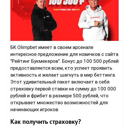
БК Olimpbet имеет в своем арсенале
интересное предложение для новичков с сайта
"Рейтинг Букмекеров". Бонус до 100 500 рублей
предоставляется всем, кто успеет проявить
активность и желает шагнуть в мир беттинга.
Этот удивительный пакет включает в себя
страховку первой ставки на сумму до 100 000
рублей и фрибет в размере 500 рублей, что
открывает множество возможностей для
начинающих игроков
Как получить страховку?