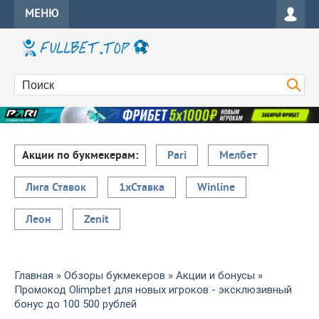
МЕНЮ
Акции по букмекерам:
Pari
Мелбет
Лига Ставок
1хСтавка
Winline
Леон
Zenit
Главная
»
Обзоры букмекеров
»
Акции и бонусы
»
Промокод Olimpbet для новых игроков - эксклюзивный
бонус до 100 500 рублей