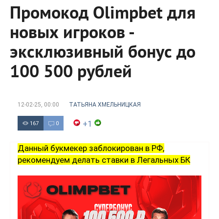
Промокод Olimpbet для
новых игроков -
эксклюзивный бонус до
100 500 рублей
12-02-25, 00:00
ТАТЬЯНА ХМЕЛЬНИЦКАЯ
+1
167
0
Данный букмекер заблокирован в РФ,
рекомендуем делать ставки в Легальных БК