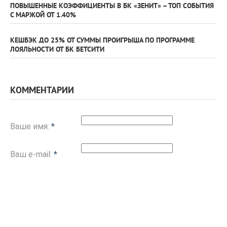
ПОВЫШЕННЫЕ КОЭФФИЦИЕНТЫ В БК «ЗЕНИТ» – ТОП СОБЫТИЯ
С МАРЖОЙ ОТ 1.40%
КЕШБЭК ДО 25% ОТ СУММЫ ПРОИГРЫША ПО ПРОГРАММЕ
ЛОЯЛЬНОСТИ ОТ БК БЕТСИТИ
КОММЕНТАРИИ
Ваше имя:
*
Ваш e-mail:
*