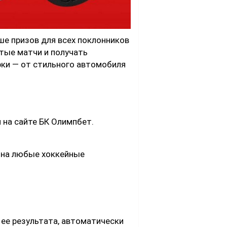
ше призов для всех поклонников
утые матчи и получать
ки — от стильного автомобиля
 на сайте БК Олимпбет.
 на любые хоккейные
 ее результата, автоматически