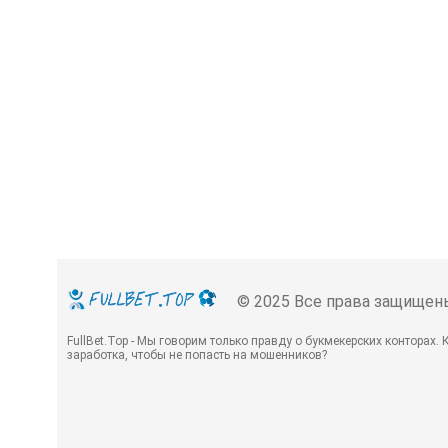
© 2025 Все права защищен
FullBet.Top - Мы говорим только правду о букмекерских конторах.
заработка, чтобы не попасть на мошенников?