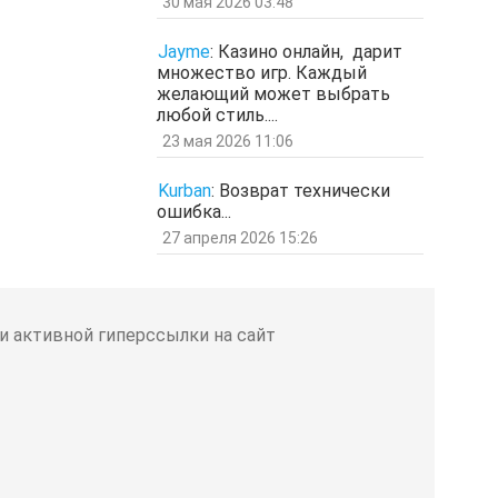
30 мая 2026 03:48
SPPS
2 мар 2026, 16:19
ау, есть кто живой здесь?)
Jayme
:
Казино онлайн, дарит
отв.
цит.
множество игр. Каждый
Гость
24 фев 2026, 00:32
желающий может выбрать
знЗТ
любой стиль....
отв.
цит.
23 мая 2026 11:06
Гость
14 фев 2026, 19:06
ж
Kurban
:
Возврат технически
отв.
цит.
ошибка...
Гость
3 фев 2026, 04:47
27 апреля 2026 15:26
ю
отв.
цит.
Гость
6 янв 2026, 11:53
ЖНщз
и активной гиперссылки на сайт
отв.
цит.
Гость
4 янв 2026, 12:11
сТ
отв.
цит.