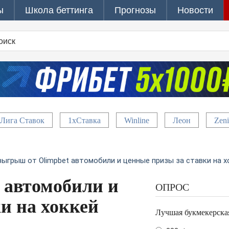
ы
Школа беттинга
Прогнозы
Новости
Лига Ставок
1хСтавка
Winline
Леон
Zeni
зыгрыш от Olimpbet автомобили и ценные призы за ставки на х
 автомобили и
ОПРОС
и на хоккей
Лучшая букмекерска