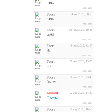
цЗЧо
отв.
цит.
Гость
4 авг 2026, 08:13
цЗЧо
отв.
цит.
Гость
19 июл 2026, 10:25
ьдЖб
отв.
цит.
Гость
6 июл 2026, 12:37
Йв
отв.
цит.
Гость
28 мая 2026, 13:25
КоПЬ
отв.
цит.
Гость
16 мая 2026, 23:43
ЙЫЭМ
отв.
цит.
admin01
12 апр 2026, 14:37
Слоты
отв.
цит.
Гость
10 апр 2026, 16:59