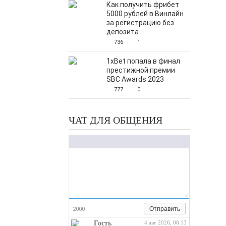
Как получить фрибет
5000 рублей в Винлайн
за регистрацию без
депозита
736
1
1xBet попала в финал
престижной премии
SBC Awards 2023
777
0
ЧАТ ДЛЯ ОБЩЕНИЯ
Отправить
2000
Гость
4 авг 2026, 08:13