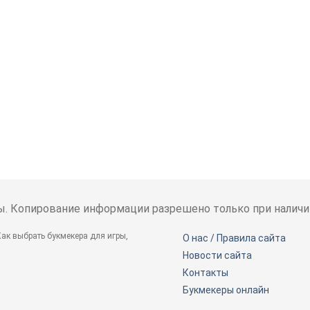
ы. Копирование информации разрешено только при наличи
 Как выбрать букмекера для игры,
О нас / Правила сайта
Новости сайта
Контакты
Букмекеры онлайн