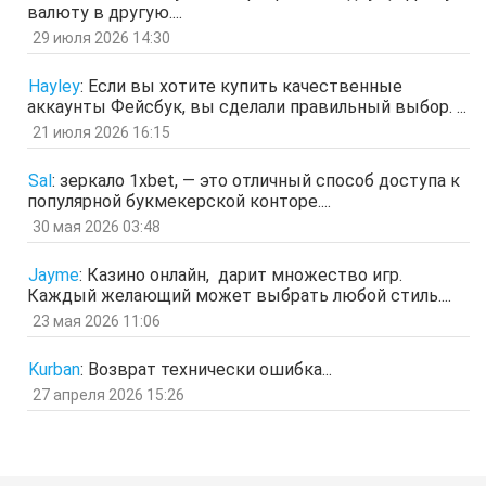
валюту в другую....
мЛЙК
29 июля 2026 14:30
отв.
цит.
Гость
21 мар 2026, 04:07
Hayley
:
Если вы хотите купить качественные
ащрд
аккаунты Фейсбук, вы сделали правильный выбор. ...
отв.
цит.
21 июля 2026 16:15
Гость
17 мар 2026, 15:15
ыЩЧЭ
отв.
цит.
Sal
:
зеркало 1xbet, — это отличный способ доступа к
популярной букмекерской конторе....
Гость
11 мар 2026, 04:34
ЗОл
30 мая 2026 03:48
отв.
цит.
Гость
5 мар 2026, 12:20
Jayme
:
Казино онлайн, дарит множество игр.
оЭЬЧ
Каждый желающий может выбрать любой стиль....
отв.
цит.
23 мая 2026 11:06
SPPS
2 мар 2026, 16:19
ау, есть кто живой здесь?)
Kurban
:
Возврат технически ошибка...
отв.
цит.
27 апреля 2026 15:26
Гость
24 фев 2026, 00:32
знЗТ
отв.
цит.
Гость
14 фев 2026, 19:06