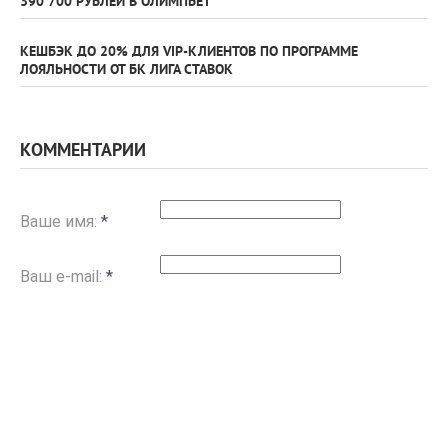
390 700 РУБЛЕЙ В ОЛИМПБЕТ
КЕШБЭК ДО 20% ДЛЯ VIP-КЛИЕНТОВ ПО ПРОГРАММЕ
ЛОЯЛЬНОСТИ ОТ БК ЛИГА СТАВОК
КОММЕНТАРИИ
Ваше имя:
*
Ваш e-mail:
*