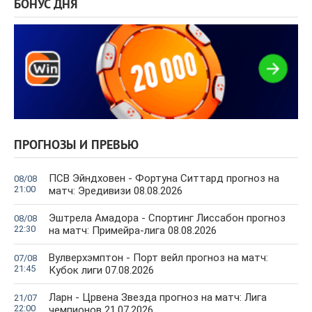
БОНУС ДНЯ
ПРОГНОЗЫ И ПРЕВЬЮ
ПСВ Эйндховен - Фортуна Ситтард прогноз на
08/08
21:00
матч: Эредивизи 08.08.2026
Эштрела Амадора - Спортинг Лиссабон прогноз
08/08
22:30
на матч: Примейра-лига 08.08.2026
Вулверхэмптон - Порт вейл прогноз на матч:
07/08
21:45
Кубок лиги 07.08.2026
Ларн - Црвена Звезда прогноз на матч: Лига
21/07
22:00
чемпионов 21.07.2026