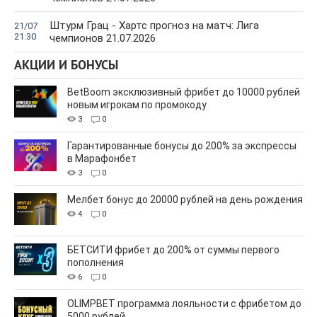
Штурм Грац - Хартс прогноз на матч: Лига
21/07
21:30
чемпионов 21.07.2026
АКЦИИ И БОНУСЫ
BetBoom эксклюзивный фрибет до 10000 рублей
новым игрокам по промокоду
3
0
Гарантированные бонусы до 200% за экспрессы
в Марафонбет
3
0
Мелбет бонус до 20000 рублей на день рождения
4
0
БЕТСИТИ фрибет до 200% от суммы первого
пополнения
6
0
OLIMPBET программа лояльности с фрибетом до
5000 рублей