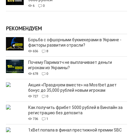
6
0
РЕКОМЕНДУЕМ
Борьба с офшорными букмекерами в Украине -
факторы развития отрасли?
656
8
Почему Париматч не выплачивает деньги
игрокам из Украины?
678
0
Акция «Празднуем вместе» на Mostbet дает
бонус до 35,000 рублей новым игрокам
727
0
Как получить фрибет 5000 рублей в Винлайн за
регистрацию без депозита
736
1
1xBet попала в финал престижной премии SBC