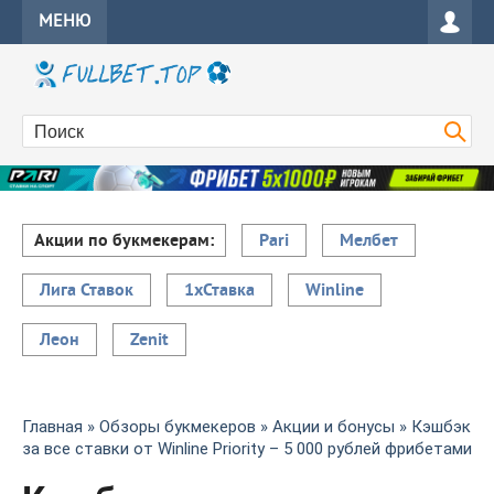
МЕНЮ
Акции по букмекерам:
Pari
Мелбет
Лига Ставок
1хСтавка
Winline
Леон
Zenit
Главная
»
Обзоры букмекеров
»
Акции и бонусы
» Кэшбэк
за все ставки от Winline Priority – 5 000 рублей фрибетами