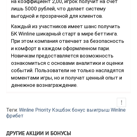
на коэффициент 2,00, игрок получит на счет
лишь 5000 рублей, что делает систему
выгодной и прозрачной для клиентов.
Каждый из участников имеет шанс получить
БК Winline шикарный старт в мире беттинга.
При этом компания отвечает за безопасность
и комфорт в каждом оформленном пари.
Новичкам предоставляется возможность
ознакомиться с основами аналитики и оценки
событий. Пользователи не только насладятся
моментами игры, но и получат ценный опыт и
денежное вознаграждение.
Теги:
Winline Priority
Кэшбэк
бонус
выигрыш
Winline
фрибет
ДРУГИЕ АКЦИИ И БОНУСЫ