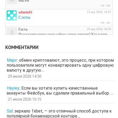
ЙЫЭМ
отв.
цит.
admin01
12 апр 2026, 14:37
Слоты
отв.
цит.
Гость
10 апр 2026, 16:59
Подскажите какие слоты сейчас самые дающие? Кто в теме
поделитесь инфой
отв.
цит.
КОММЕНТАРИИ
Гость
3 апр 2026, 04:27
ЩНУь
Major
:
обмен криптовалют, это процесс, при котором
отв.
цит.
пользователи могут конвертировать одну цифровую
Гость
26 мар 2026, 00:35
валюту в другую....
мЛЙК
29 июля 2026 14:30
отв.
цит.
Гость
21 мар 2026, 03:07
Hayley
:
Если вы хотите купить качественные
ащрд
аккаунты Фейсбук, вы сделали правильный выбор. ...
отв.
цит.
21 июля 2026 16:15
Гость
17 мар 2026, 14:15
ыЩЧЭ
отв.
цит.
Sal
:
зеркало 1xbet, — это отличный способ доступа к
популярной букмекерской конторе....
Гость
11 мар 2026, 03:34