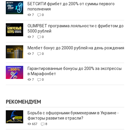
БЕТСИТИ фрибет до 200% от суммы первого
пополнения
7
0
OLIMPBET программа лояльности с фрибетом до
5000 рублей
7
0
Мелбет бонус до 20000 рублей на день рождения
7
0
Гарантированные бонусы до 200% за экспрессы
в Марафонбет
7
0
РЕКОМЕНДУЕМ
Борьба с офшорными букмекерами в Украине -
факторы развития отрасли?
657
8