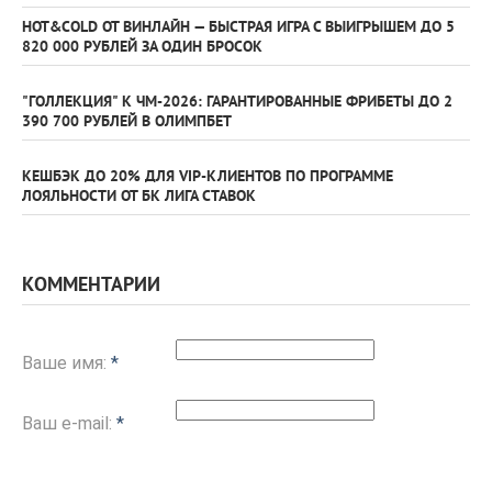
HOT&COLD ОТ ВИНЛАЙН — БЫСТРАЯ ИГРА С ВЫИГРЫШЕМ ДО 5
820 000 РУБЛЕЙ ЗА ОДИН БРОСОК
"ГОЛЛЕКЦИЯ" К ЧМ-2026: ГАРАНТИРОВАННЫЕ ФРИБЕТЫ ДО 2
390 700 РУБЛЕЙ В ОЛИМПБЕТ
КЕШБЭК ДО 20% ДЛЯ VIP-КЛИЕНТОВ ПО ПРОГРАММЕ
ЛОЯЛЬНОСТИ ОТ БК ЛИГА СТАВОК
КОММЕНТАРИИ
Ваше имя:
*
Ваш e-mail:
*