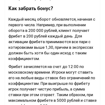
Как забрать бонус?
Каждый месяц оборот обновляется, начиная с
первого числа. Например, при выполнении
оборота в 200 000 рублей, клиент получает
фрибет в 200 рублей каждый день. Для
активации фрибета принимаются все пари с
котировками выше 1,30, причем в экспрессах
должен быть хотя бы один исход с таким
коэффициентом.
Фрибет зачисляется на счет до 12:00 по
московскому времени. Игроки могут ставить
его на любые виды ставок без ограничений по
коэффициентам. При выигрыше по фрибету
игрок получает чистую прибыль, а сумма
ставки при этом сгорает. Таким образом, при
максимальном фрибете в 5000 рублей и ставке