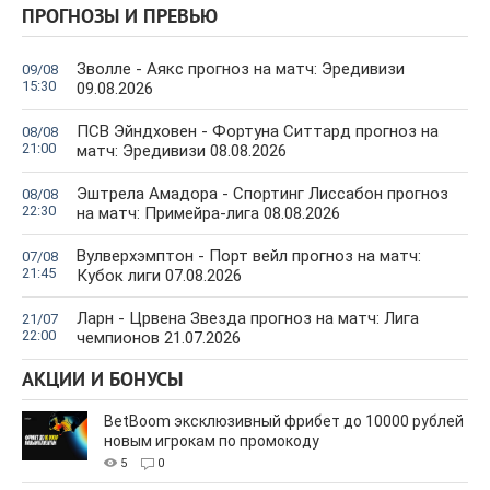
ПРОГНОЗЫ И ПРЕВЬЮ
Зволле - Аякс прогноз на матч: Эредивизи
09/08
15:30
09.08.2026
ПСВ Эйндховен - Фортуна Ситтард прогноз на
08/08
21:00
матч: Эредивизи 08.08.2026
Эштрела Амадора - Спортинг Лиссабон прогноз
08/08
22:30
на матч: Примейра-лига 08.08.2026
Вулверхэмптон - Порт вейл прогноз на матч:
07/08
21:45
Кубок лиги 07.08.2026
Ларн - Црвена Звезда прогноз на матч: Лига
21/07
22:00
чемпионов 21.07.2026
АКЦИИ И БОНУСЫ
BetBoom эксклюзивный фрибет до 10000 рублей
новым игрокам по промокоду
5
0