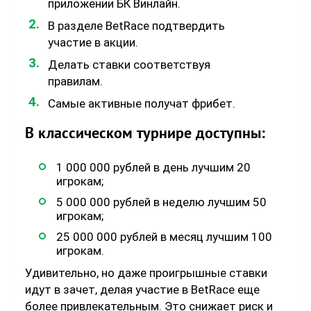
приложении БК Винлайн.
В разделе BetRace подтвердить
участие в акции.
Делать ставки соответствуя
правилам.
Самые активные получат фрибет.
В классическом турнире доступны:
1 000 000 рублей в день лучшим 20
игрокам;
5 000 000 рублей в неделю лучшим 50
игрокам;
25 000 000 рублей в месяц лучшим 100
игрокам.
Удивительно, но даже проигрышные ставки
идут в зачет, делая участие в BetRace еще
более привлекательным. Это снижает риск и