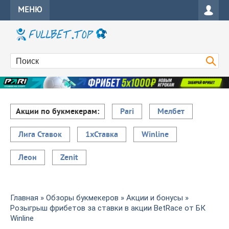
МЕНЮ
Акции по букмекерам:
Pari
Мелбет
Лига Ставок
1хСтавка
Winline
Леон
Zenit
Главная
»
Обзоры букмекеров
»
Акции и бонусы
»
Розыгрыш фрибетов за ставки в акции BetRace от БК
Winline