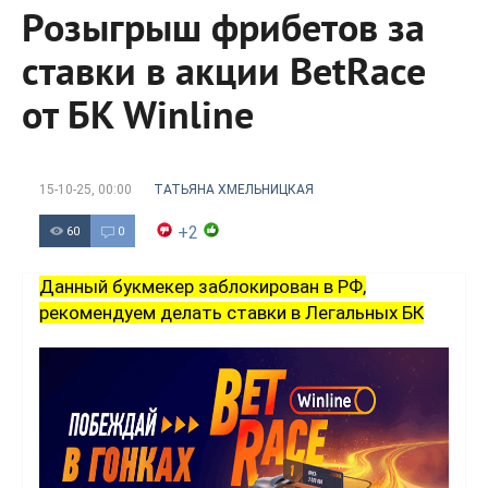
Розыгрыш фрибетов за
ставки в акции BetRace
от БК Winline
15-10-25, 00:00
ТАТЬЯНА ХМЕЛЬНИЦКАЯ
+2
60
0
Данный букмекер заблокирован в РФ,
рекомендуем делать ставки в Легальных БК