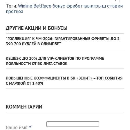
Теги:
Winline
BetRace
бонус
фрибет
выигрыш
ставки
прогноз
ДРУГИЕ АКЦИИ И БОНУСЫ
"ГОЛЛЕКЦИЯ" К ЧМ-2026: ГАРАНТИРОВАННЫЕ ФРИБЕТЫ ДО 2
390 700 РУБЛЕЙ В ОЛИМПБЕТ
КЕШБЭК ДО 20% ДЛЯ VIP-КЛИЕНТОВ ПО ПРОГРАММЕ
ЛОЯЛЬНОСТИ ОТ БК ЛИГА СТАВОК
ПОВЫШЕННЫЕ КОЭФФИЦИЕНТЫ В БК «ЗЕНИТ» – ТОП СОБЫТИЯ
С МАРЖОЙ ОТ 1.40%
КОММЕНТАРИИ
Ваше имя:
*