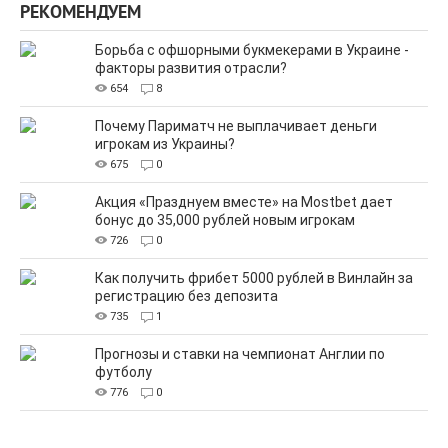
РЕКОМЕНДУЕМ
Борьба с офшорными букмекерами в Украине -
факторы развития отрасли?
654
8
Почему Париматч не выплачивает деньги
игрокам из Украины?
675
0
Акция «Празднуем вместе» на Mostbet дает
бонус до 35,000 рублей новым игрокам
726
0
Как получить фрибет 5000 рублей в Винлайн за
регистрацию без депозита
735
1
Прогнозы и ставки на чемпионат Англии по
футболу
776
0