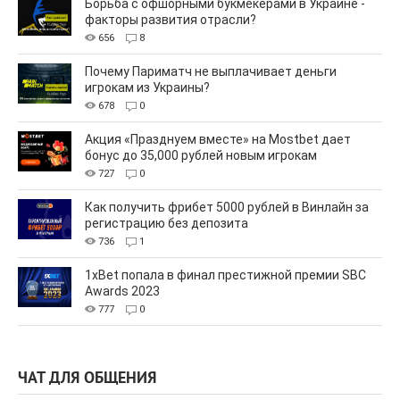
Борьба с офшорными букмекерами в Украине -
факторы развития отрасли?
656
8
Почему Париматч не выплачивает деньги
игрокам из Украины?
678
0
Акция «Празднуем вместе» на Mostbet дает
бонус до 35,000 рублей новым игрокам
727
0
Как получить фрибет 5000 рублей в Винлайн за
регистрацию без депозита
736
1
1xBet попала в финал престижной премии SBC
Awards 2023
777
0
ЧАТ ДЛЯ ОБЩЕНИЯ