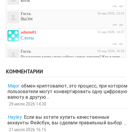
КоПЬ
отв.
цит.
Гость
16 мая 2026, 23:43
ЙЫЭМ
отв.
цит.
admin01
12 апр 2026, 14:37
Слоты
отв.
цит.
Гость
10 апр 2026, 16:59
Подскажите какие слоты сейчас самые дающие? Кто в теме
поделитесь инфой
отв.
цит.
КОММЕНТАРИИ
Гость
3 апр 2026, 04:27
ЩНУь
Major
:
обмен криптовалют, это процесс, при котором
отв.
цит.
пользователи могут конвертировать одну цифровую
Гость
26 мар 2026, 01:35
валюту в другую....
мЛЙК
29 июля 2026 14:30
отв.
цит.
Гость
21 мар 2026, 04:07
Hayley
:
Если вы хотите купить качественные
ащрд
аккаунты Фейсбук, вы сделали правильный выбор. ...
отв.
цит.
21 июля 2026 16:15
Гость
17 мар 2026, 15:15