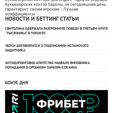
букмекерских контор Европы, на сегодняшний день
гарантирует своим игрокам: - Лучшие
коэффициенты
НОВОСТИ И БЕТТИНГ СТАТЬИ
СВИТОЛИНА ОДЕРЖАЛА РАЗГРОМНУЮ ПОБЕДУ В ТРЕТЬЕМ КРУГЕ
"ТЫСЯЧНИКА" В ТОРОНТО
ЧЕЛСИ ДОГОВОРИЛСЯ О ПОДПИСАНИИ ИСПАНСКОГО
ЗАЩИТНИКА
АНТИДОПИНГОВОЕ АГЕНТСТВО НАЗВАЛО ВИНОВНИКА
ПОПАДАНИЯ В ОРГАНИЗМ ПАРКЕРА КОКАИНА
БОНУС ДНЯ