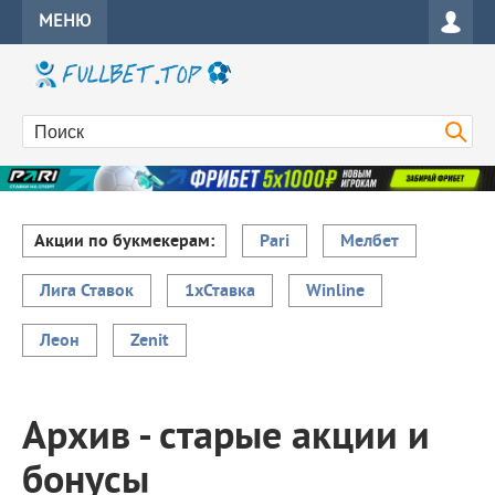
МЕНЮ
Акции по букмекерам:
Pari
Мелбет
Лига Ставок
1хСтавка
Winline
Леон
Zenit
Архив - старые акции и
бонусы