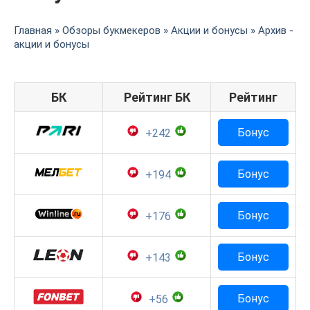
Главная
»
Обзоры букмекеров
»
Акции и бонусы
» Архив -
акции и бонусы
БК
Рейтинг БК
Рейтинг
Бонус
+242
Бонус
+194
Бонус
+176
Бонус
+143
Бонус
+56