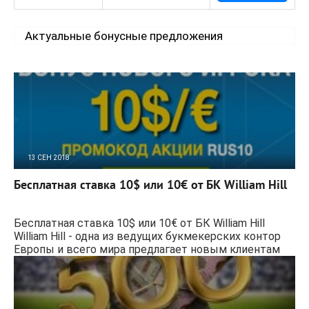
Актуальные бонусные предложения
13 СЕН 2018
1 614
0
Бесплатная ставка 10$ или 10€ от БК William Hill
Бесплатная ставка 10$ или 10€ от БК William Hill
William Hill - одна из ведущих букмекерских контор
Европы и всего мира предлагает новым клиентам