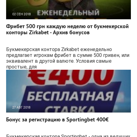
02 СЕН 2018
1 891
0
Фрибет 500 грн каждую неделю от букмекерской
конторы Zirkabet - Архив бонусов
Букмекерская контора Zirkabet еженедельно
предлагает игрокам фрибет в сумме 500 гривен, или
эквивалент в другой валюте. Условия самые
простые, для
27 АВГ 2018
1 991
0
Бонус за регистрацию в Sportingbet 400€
Букмекерская контора Sportingbet - одна из ведущих