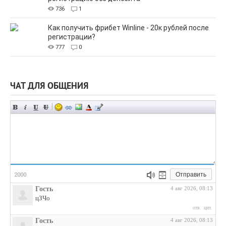
736
1
Как получить фрибет Winline - 20к рублей после
регистрации?
777
0
ЧАТ ДЛЯ ОБЩЕНИЯ
Отправить
2000
Гость
4 авг 2026, 08:13
цЗЧо
отв.
цит.
Гость
4 авг 2026, 08:13