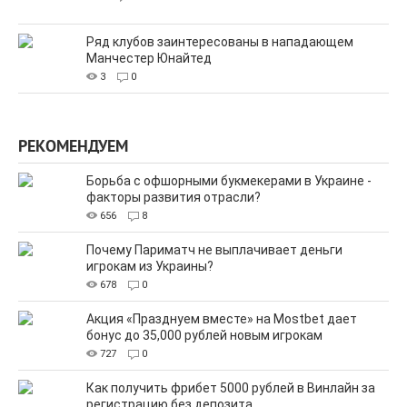
Ряд клубов заинтересованы в нападающем
Манчестер Юнайтед
3
0
РЕКОМЕНДУЕМ
Борьба с офшорными букмекерами в Украине -
факторы развития отрасли?
656
8
Почему Париматч не выплачивает деньги
игрокам из Украины?
678
0
Акция «Празднуем вместе» на Mostbet дает
бонус до 35,000 рублей новым игрокам
727
0
Как получить фрибет 5000 рублей в Винлайн за
регистрацию без депозита