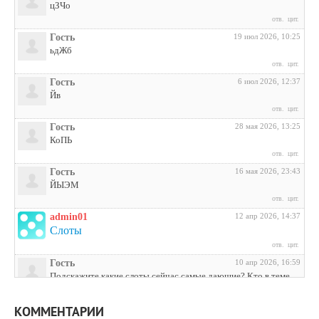
цЗЧо
отв.
цит.
Гость
19 июл 2026, 10:25
ьдЖб
отв.
цит.
Гость
6 июл 2026, 12:37
Йв
отв.
цит.
Гость
28 мая 2026, 13:25
КоПЬ
отв.
цит.
Гость
16 мая 2026, 23:43
ЙЫЭМ
отв.
цит.
admin01
12 апр 2026, 14:37
Слоты
отв.
цит.
Гость
10 апр 2026, 16:59
Подскажите какие слоты сейчас самые дающие? Кто в теме
поделитесь инфой
отв.
цит.
КОММЕНТАРИИ
3 апр 2026, 04:27