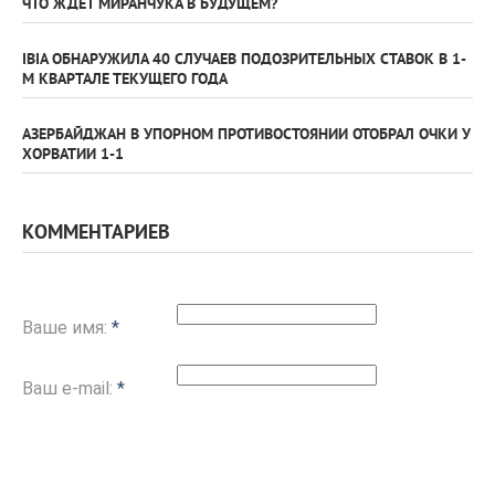
ЧТО ЖДЕТ МИРАНЧУКА В БУДУЩЕМ?
ІВIА ОБНАРУЖИЛА 40 СЛУЧАЕВ ПОДОЗРИТЕЛЬНЫХ СТАВОК В 1-
М КВАРТАЛЕ ТЕКУЩЕГО ГОДА
АЗЕРБАЙДЖАН В УПОРНОМ ПРОТИВОСТОЯНИИ ОТОБРАЛ ОЧКИ У
ХОРВАТИИ 1-1
КОММЕНТАРИЕВ
Ваше имя:
*
Ваш e-mail:
*