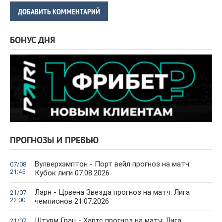
ДОБАВИТЬ КОММЕНТАРИЙ
БОНУС ДНЯ
ПРОГНОЗЫ И ПРЕВЬЮ
Вулверхэмптон - Порт вейл прогноз на матч:
07/08
21:45
Кубок лиги 07.08.2026
Ларн - Црвена Звезда прогноз на матч: Лига
21/07
22:00
чемпионов 21.07.2026
Штурм Грац - Хартс прогноз на матч: Лига
21/07