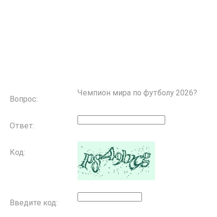
Чемпион мира по футболу 2026?
Вопрос:
Ответ:
Код:
Введите код: