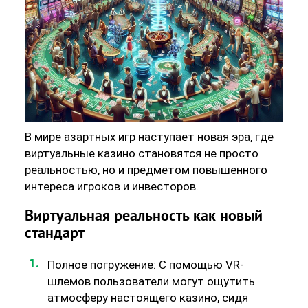
В мире азартных игр наступает новая эра, где
виртуальные казино становятся не просто
реальностью, но и предметом повышенного
интереса игроков и инвесторов.
Виртуальная реальность как новый
стандарт
Полное погружение: С помощью VR-
шлемов пользователи могут ощутить
атмосферу настоящего казино, сидя