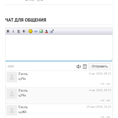
ЧАТ ДЛЯ ОБЩЕНИЯ
Отправить
2000
Гость
4 авг 2026, 08:13
цЗЧо
отв.
цит.
Гость
4 авг 2026, 08:13
цЗЧо
отв.
цит.
Гость
19 июл 2026, 10:25
ьдЖб
отв.
цит.