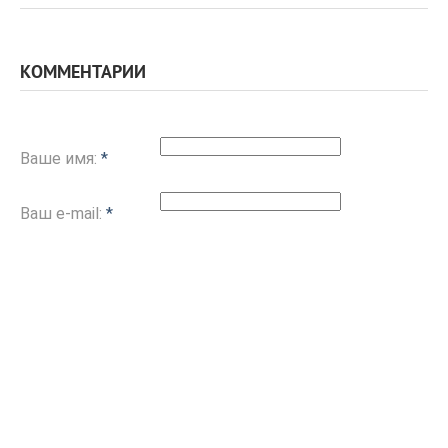
КОММЕНТАРИИ
Ваше имя:
*
Ваш e-mail:
*