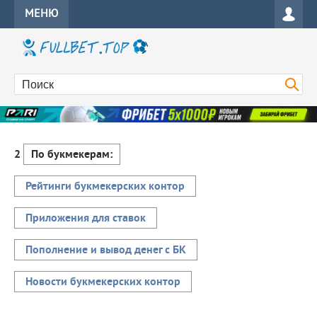
МЕНЮ
2
По букмекерам:
Рейтинги букмекерских контор
Приложения для ставок
Пополнение и вывод денег с БК
Новости букмекерских контор