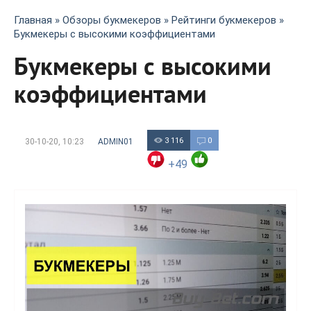
Главная
»
Обзоры букмекеров
»
Рейтинги букмекеров
»
Букмекеры с высокими коэффициентами
Букмекеры с высокими
коэффициентами
3 116
0
30-10-20, 10:23
ADMIN01
+49