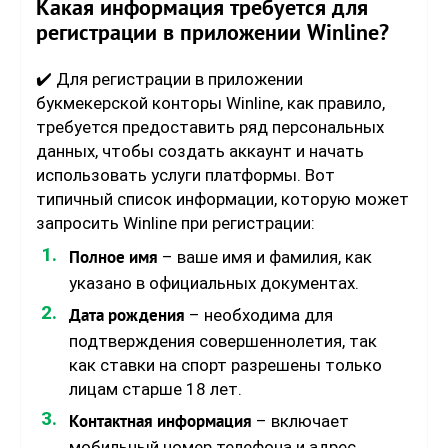
Какая информация требуется для
регистрации в приложении Winline?
✔️ Для регистрации в приложении
букмекерской конторы Winline, как правило,
требуется предоставить ряд персональных
данных, чтобы создать аккаунт и начать
использовать услуги платформы. Вот
типичный список информации, которую может
запросить Winline при регистрации:
– ваше имя и фамилия, как
Полное имя
указано в официальных документах.
– необходима для
Дата рождения
подтверждения совершеннолетия, так
как ставки на спорт разрешены только
лицам старше 18 лет.
– включает
Контактная информация
мобильный номер телефона и адрес