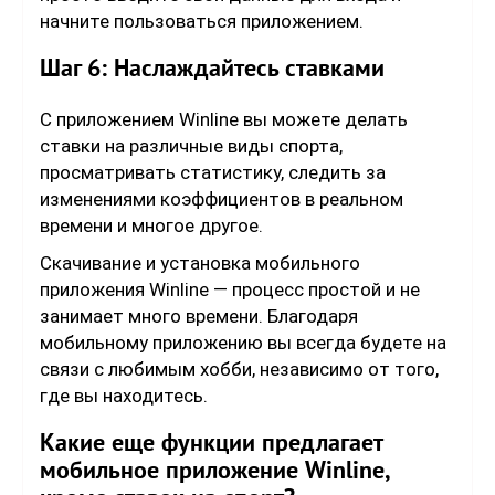
начните пользоваться приложением.
Шаг 6: Наслаждайтесь ставками
С приложением Winline вы можете делать
ставки на различные виды спорта,
просматривать статистику, следить за
изменениями коэффициентов в реальном
времени и многое другое.
Скачивание и установка мобильного
приложения Winline — процесс простой и не
занимает много времени. Благодаря
мобильному приложению вы всегда будете на
связи с любимым хобби, независимо от того,
где вы находитесь.
Какие еще функции предлагает
мобильное приложение Winline,