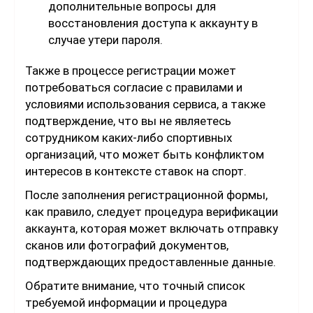
дополнительные вопросы для
восстановления доступа к аккаунту в
случае утери пароля.
Также в процессе регистрации может
потребоваться согласие с правилами и
условиями использования сервиса, а также
подтверждение, что вы не являетесь
сотрудником каких-либо спортивных
организаций, что может быть конфликтом
интересов в контексте ставок на спорт.
После заполнения регистрационной формы,
как правило, следует процедура верификации
аккаунта, которая может включать отправку
сканов или фотографий документов,
подтверждающих предоставленные данные.
Обратите внимание, что точный список
требуемой информации и процедура