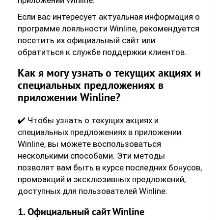
Если вас интересует актуальная информация о
программе лояльности Winline, рекомендуется
посетить их официальный сайт или
обратиться к службе поддержки клиентов.
Как я могу узнать о текущих акциях и
специальных предложениях в
приложении Winline?
✔️ Чтобы узнать о текущих акциях и
специальных предложениях в приложении
Winline, вы можете воспользоваться
несколькими способами. Эти методы
позволят вам быть в курсе последних бонусов,
промоакций и эксклюзивных предложений,
доступных для пользователей Winline:
1. Официальный сайт Winline