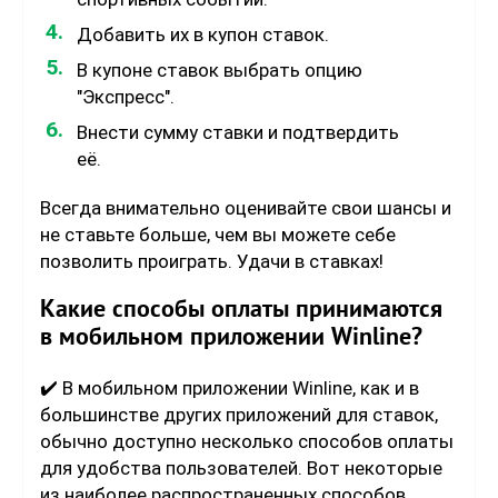
Добавить их в купон ставок.
В купоне ставок выбрать опцию
"Экспресс".
Внести сумму ставки и подтвердить
её.
Всегда внимательно оценивайте свои шансы и
не ставьте больше, чем вы можете себе
позволить проиграть. Удачи в ставках!
Какие способы оплаты принимаются
в мобильном приложении Winline?
✔️ В мобильном приложении Winline, как и в
большинстве других приложений для ставок,
обычно доступно несколько способов оплаты
для удобства пользователей. Вот некоторые
из наиболее распространенных способов