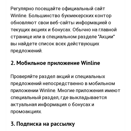
Регулярно посещайте официальный сайт
Winline. Большинство букмекерских контор
обновляют свои веб-сайты информацией о
текущих акциях и бонусах. Обычно на главной
странице или в специальном разделе "Акции"
вы найдете список всех действующих
предложений.
2. Мобильное приложение Winline
Проверяйте раздел акций и специальных
предложений непосредственно в мобильном
приложении Winline. Многие приложения имеют
специальный раздел, где выкладывается
актуальная информация о бонусах и
промоакциях.
3. Подписка на рассылку