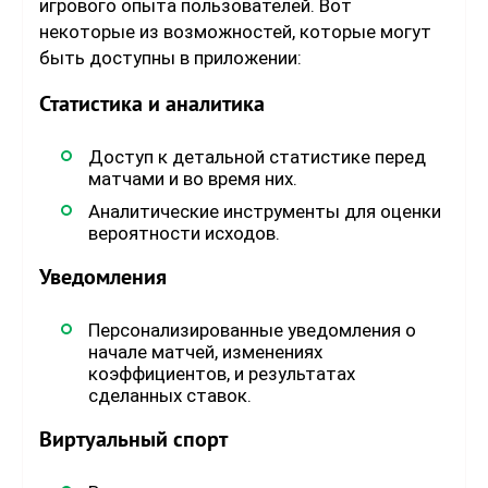
игрового опыта пользователей. Вот
некоторые из возможностей, которые могут
быть доступны в приложении:
Статистика и аналитика
Доступ к детальной статистике перед
матчами и во время них.
Аналитические инструменты для оценки
вероятности исходов.
Уведомления
Персонализированные уведомления о
начале матчей, изменениях
коэффициентов, и результатах
сделанных ставок.
Виртуальный спорт