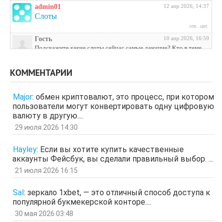
admin01
12 апр 2026, 14:37
Слоты
отв.
цит.
Гость
10 апр 2026, 16:59
Подскажите какие слоты сейчас самые дающие? Кто в теме
поделитесь инфой
отв.
цит.
КОММЕНТАРИИ
Гость
3 апр 2026, 04:27
ЩНУь
Major
:
обмен криптовалют, это процесс, при котором
отв.
цит.
пользователи могут конвертировать одну цифровую
Гость
26 мар 2026, 01:35
валюту в другую....
мЛЙК
29 июля 2026 14:30
отв.
цит.
Гость
21 мар 2026, 04:07
Hayley
:
Если вы хотите купить качественные
ащрд
аккаунты Фейсбук, вы сделали правильный выбор. ...
отв.
цит.
21 июля 2026 16:15
Гость
17 мар 2026, 15:15
ыЩЧЭ
отв.
цит.
Sal
:
зеркало 1xbet, — это отличный способ доступа к
популярной букмекерской конторе....
Гость
11 мар 2026, 04:34
ЗОл
30 мая 2026 03:48
отв.
цит.