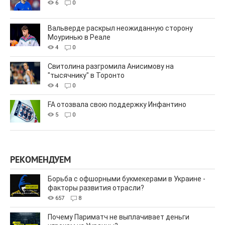
6
0
Вальверде раскрыл неожиданную сторону
Моуринью в Реале
4
0
Свитолина разгромила Анисимову на
"тысячнику" в Торонто
4
0
FA отозвала свою поддержку Инфантино
5
0
РЕКОМЕНДУЕМ
Борьба с офшорными букмекерами в Украине -
факторы развития отрасли?
657
8
Почему Париматч не выплачивает деньги