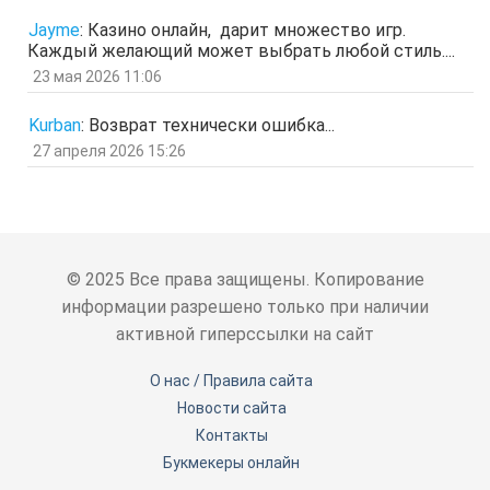
Гость
5 мар 2026, 12:20
Jayme
:
Казино онлайн, дарит множество игр.
оЭЬЧ
Каждый желающий может выбрать любой стиль....
отв.
цит.
23 мая 2026 11:06
SPPS
2 мар 2026, 16:19
ау, есть кто живой здесь?)
Kurban
:
Возврат технически ошибка...
отв.
цит.
27 апреля 2026 15:26
Гость
24 фев 2026, 00:32
знЗТ
отв.
цит.
Гость
14 фев 2026, 19:06
ж
отв.
цит.
© 2025 Все права защищены. Копирование
Гость
3 фев 2026, 04:47
информации разрешено только при наличии
ю
активной гиперссылки на сайт
отв.
цит.
Гость
6 янв 2026, 11:53
О нас / Правила сайта
ЖНщз
Новости сайта
отв.
цит.
Контакты
Гость
4 янв 2026, 12:11
сТ
Букмекеры онлайн
отв.
цит.