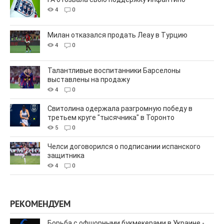
4
0
Милан отказался продать Леау в Турцию
4
0
Талантливые воспитанники Барселоны
выставлены на продажу
4
0
Свитолина одержала разгромную победу в
третьем круге "тысячника" в Торонто
5
0
Челси договорился о подписании испанского
защитника
4
0
РЕКОМЕНДУЕМ
Борьба с офшорными букмекерами в Украине -