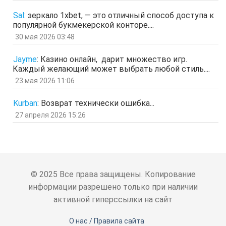
ыЩЧЭ
отв.
цит.
Sal
:
зеркало 1xbet, — это отличный способ доступа к
популярной букмекерской конторе....
Гость
11 мар 2026, 04:34
ЗОл
30 мая 2026 03:48
отв.
цит.
Гость
5 мар 2026, 12:20
Jayme
:
Казино онлайн, дарит множество игр.
оЭЬЧ
Каждый желающий может выбрать любой стиль....
отв.
цит.
23 мая 2026 11:06
SPPS
2 мар 2026, 16:19
ау, есть кто живой здесь?)
Kurban
:
Возврат технически ошибка...
отв.
цит.
27 апреля 2026 15:26
Гость
24 фев 2026, 00:32
знЗТ
отв.
цит.
Гость
14 фев 2026, 19:06
ж
отв.
цит.
© 2025 Все права защищены. Копирование
Гость
3 фев 2026, 04:47
информации разрешено только при наличии
ю
активной гиперссылки на сайт
отв.
цит.
Гость
6 янв 2026, 11:53
О нас / Правила сайта
ЖНщз