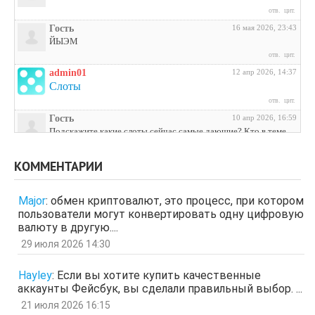
отв.
цит.
Гость
16 мая 2026, 23:43
ЙЫЭМ
отв.
цит.
admin01
12 апр 2026, 14:37
Слоты
отв.
цит.
Гость
10 апр 2026, 16:59
Подскажите какие слоты сейчас самые дающие? Кто в теме
поделитесь инфой
отв.
цит.
КОММЕНТАРИИ
Гость
3 апр 2026, 04:27
ЩНУь
Major
:
обмен криптовалют, это процесс, при котором
отв.
цит.
пользователи могут конвертировать одну цифровую
Гость
26 мар 2026, 01:35
валюту в другую....
мЛЙК
29 июля 2026 14:30
отв.
цит.
Гость
21 мар 2026, 04:07
Hayley
:
Если вы хотите купить качественные
ащрд
аккаунты Фейсбук, вы сделали правильный выбор. ...
отв.
цит.
21 июля 2026 16:15
Гость
17 мар 2026, 15:15