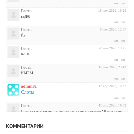
отв.
цит.
Гость
19 июл 2026, 10:25
ьдЖб
отв.
цит.
Гость
6 июл 2026, 12:37
Йв
отв.
цит.
Гость
28 мая 2026, 13:25
КоПЬ
отв.
цит.
Гость
16 мая 2026, 23:43
ЙЫЭМ
отв.
цит.
admin01
12 апр 2026, 14:37
Слоты
отв.
цит.
Гость
10 апр 2026, 16:59
Подскажите какие слоты сейчас самые дающие? Кто в теме
поделитесь инфой
отв.
цит.
КОММЕНТАРИИ
Гость
3 апр 2026, 04:27