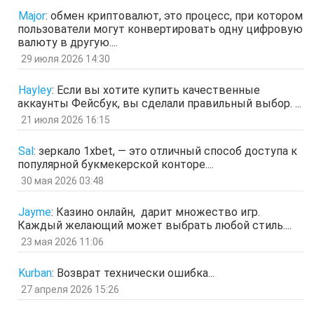
ЩНУь
Major
:
обмен криптовалют, это процесс, при котором
отв.
цит.
пользователи могут конвертировать одну цифровую
Гость
26 мар 2026, 01:35
валюту в другую....
мЛЙК
29 июля 2026 14:30
отв.
цит.
Гость
21 мар 2026, 04:07
Hayley
:
Если вы хотите купить качественные
ащрд
аккаунты Фейсбук, вы сделали правильный выбор. ...
отв.
цит.
21 июля 2026 16:15
Гость
17 мар 2026, 15:15
ыЩЧЭ
отв.
цит.
Sal
:
зеркало 1xbet, — это отличный способ доступа к
популярной букмекерской конторе....
Гость
11 мар 2026, 04:34
ЗОл
30 мая 2026 03:48
отв.
цит.
Гость
5 мар 2026, 12:20
Jayme
:
Казино онлайн, дарит множество игр.
оЭЬЧ
Каждый желающий может выбрать любой стиль....
отв.
цит.
23 мая 2026 11:06
SPPS
2 мар 2026, 16:19
ау, есть кто живой здесь?)
Kurban
:
Возврат технически ошибка...
отв.
цит.
27 апреля 2026 15:26
Гость
24 фев 2026, 00:32
знЗТ