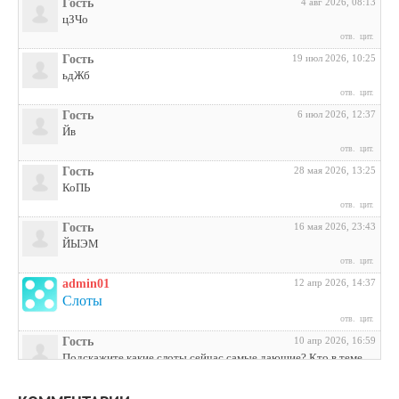
Гость
4 авг 2026, 08:13
цЗЧо
отв.
цит.
Гость
19 июл 2026, 10:25
ьдЖб
отв.
цит.
Гость
6 июл 2026, 12:37
Йв
отв.
цит.
Гость
28 мая 2026, 13:25
КоПЬ
отв.
цит.
Гость
16 мая 2026, 23:43
ЙЫЭМ
отв.
цит.
admin01
12 апр 2026, 14:37
Слоты
отв.
цит.
Гость
10 апр 2026, 16:59
Подскажите какие слоты сейчас самые дающие? Кто в теме
поделитесь инфой
отв.
цит.