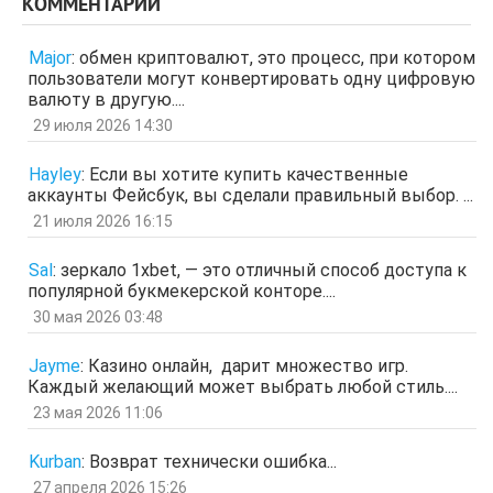
КОММЕНТАРИИ
Гость
3 апр 2026, 04:27
ЩНУь
Major
:
обмен криптовалют, это процесс, при котором
отв.
цит.
пользователи могут конвертировать одну цифровую
Гость
26 мар 2026, 01:35
валюту в другую....
мЛЙК
29 июля 2026 14:30
отв.
цит.
Гость
21 мар 2026, 04:07
Hayley
:
Если вы хотите купить качественные
ащрд
аккаунты Фейсбук, вы сделали правильный выбор. ...
отв.
цит.
21 июля 2026 16:15
Гость
17 мар 2026, 15:15
ыЩЧЭ
отв.
цит.
Sal
:
зеркало 1xbet, — это отличный способ доступа к
популярной букмекерской конторе....
Гость
11 мар 2026, 04:34
ЗОл
30 мая 2026 03:48
отв.
цит.
Гость
5 мар 2026, 12:20
Jayme
:
Казино онлайн, дарит множество игр.
оЭЬЧ
Каждый желающий может выбрать любой стиль....
отв.
цит.
23 мая 2026 11:06
SPPS
2 мар 2026, 16:19
ау, есть кто живой здесь?)
Kurban
:
Возврат технически ошибка...
отв.
цит.
27 апреля 2026 15:26