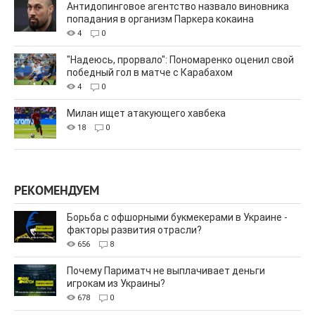
Антидопинговое агентство назвало виновника
попадания в организм Паркера кокаина
4
0
"Надеюсь, прорвало": Пономаренко оценил свой
победный гол в матче с Карабахом
4
0
Милан ищет атакующего хавбека
18
0
РЕКОМЕНДУЕМ
Борьба с офшорными букмекерами в Украине -
факторы развития отрасли?
656
8
Почему Париматч не выплачивает деньги
игрокам из Украины?
678
0