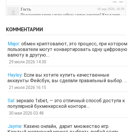
отв.
цит.
Гость
10 апр 2026, 16:59
Подскажите какие слоты сейчас самые дающие? Кто в теме
поделитесь инфой
отв.
цит.
КОММЕНТАРИИ
Гость
3 апр 2026, 04:27
ЩНУь
Major
:
обмен криптовалют, это процесс, при котором
отв.
цит.
пользователи могут конвертировать одну цифровую
Гость
26 мар 2026, 01:35
валюту в другую....
мЛЙК
29 июля 2026 14:30
отв.
цит.
Гость
21 мар 2026, 04:07
Hayley
:
Если вы хотите купить качественные
ащрд
аккаунты Фейсбук, вы сделали правильный выбор. ...
отв.
цит.
21 июля 2026 16:15
Гость
17 мар 2026, 15:15
ыЩЧЭ
отв.
цит.
Sal
:
зеркало 1xbet, — это отличный способ доступа к
популярной букмекерской конторе....
Гость
11 мар 2026, 04:34
ЗОл
30 мая 2026 03:48
отв.
цит.
Гость
5 мар 2026, 12:20
Jayme
:
Казино онлайн, дарит множество игр.
оЭЬЧ
Каждый желающий может выбрать любой стиль....