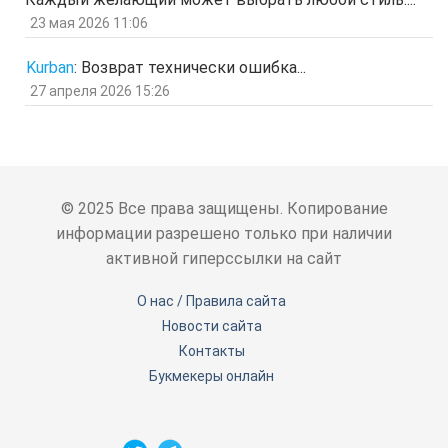
отв.
цит.
23 мая 2026 11:06
SPPS
2 мар 2026, 16:19
ау, есть кто живой здесь?)
Kurban
:
Возврат технически ошибка...
отв.
цит.
27 апреля 2026 15:26
Гость
24 фев 2026, 00:32
знЗТ
отв.
цит.
Гость
14 фев 2026, 19:06
ж
отв.
цит.
© 2025 Все права защищены. Копирование
Гость
3 фев 2026, 04:47
информации разрешено только при наличии
ю
активной гиперссылки на сайт
отв.
цит.
Гость
6 янв 2026, 11:53
О нас / Правила сайта
ЖНщз
Новости сайта
отв.
цит.
Контакты
Гость
4 янв 2026, 12:11
сТ
Букмекеры онлайн
отв.
цит.