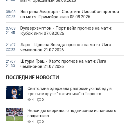
матч: Эредивизи 08.08.2026
Эштрела Амадора - Спортинг Лиссабон прогноз
08/08
22:30
на матч: Примейра-лига 08.08.2026
Вулверхэмптон - Порт вейл прогноз на матч:
07/08
21:45
Кубок лиги 07.08.2026
Ларн - Црвена Звезда прогноз на матч: Лига
21/07
22:00
чемпионов 21.07.2026
Штурм Грац - Хартс прогноз на матч: Лига
21/07
21:30
чемпионов 21.07.2026
ПОСЛЕДНИЕ НОВОСТИ
Свитолина одержала разгромную победу в
третьем круге "тысячника" в Торонто
4
0
Челси договорился о подписании испанского
защитника
4
0