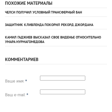
ПОХОЖИЕ МАТЕРИАЛЫ
ЧЕЛСИ ПОЛУЧИЛ УСЛОВНЫЙ ТРАНСФЕРНЫЙ БАН
ЗАЩИТНИК КЛИВЛЕНДА ПОКОРИЛ РЕКОРД ДЖОРДАНА
КАМИЛ ГАДЖИЕВ ВЫСКАЗАЛ СВОЕ ВИДЕНЬЕ ОТНОСИТЕЛЬНО
УМАРА НУРМАГОМЕДОВА
КОММЕНТАРИЕВ
Ваше имя:
*
Ваш e-mail:
*