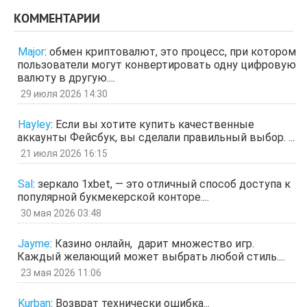
отв.
цит.
КОММЕНТАРИИ
Гость
3 апр 2026, 04:27
ЩНУь
Major
:
обмен криптовалют, это процесс, при котором
отв.
цит.
пользователи могут конвертировать одну цифровую
Гость
26 мар 2026, 01:35
валюту в другую....
мЛЙК
29 июля 2026 14:30
отв.
цит.
Гость
21 мар 2026, 04:07
Hayley
:
Если вы хотите купить качественные
ащрд
аккаунты Фейсбук, вы сделали правильный выбор. ...
отв.
цит.
21 июля 2026 16:15
Гость
17 мар 2026, 15:15
ыЩЧЭ
отв.
цит.
Sal
:
зеркало 1xbet, — это отличный способ доступа к
популярной букмекерской конторе....
Гость
11 мар 2026, 04:34
ЗОл
30 мая 2026 03:48
отв.
цит.
Гость
5 мар 2026, 12:20
Jayme
:
Казино онлайн, дарит множество игр.
оЭЬЧ
Каждый желающий может выбрать любой стиль....
отв.
цит.
23 мая 2026 11:06
SPPS
2 мар 2026, 16:19
ау, есть кто живой здесь?)
Kurban
:
Возврат технически ошибка...