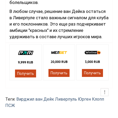
болельщиков.
В любом случае, решение ван Дейка остаться
в Ливерпуле стало важным сигналом для клуба
и его поклонников. Это еще раз подчеркивает
амбиции "красных" и их стремление
удерживать в составе лучших игроков мира.
20,000 RUB
3,000 RUB
9,999 RUB
Получить
Получить
Получить
Теги:
Вирджил ван Дейк
Ливерпуль
Юрген Клопп
ПСЖ