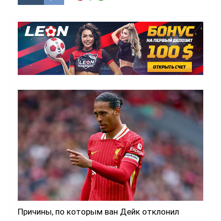
Причины, по которым ван Дейк отклонил