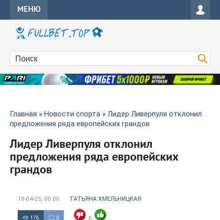
МЕНЮ
Главная
»
Новости спорта
» Лидер Ливерпуля отклонил
предложения ряда европейских грандов
Лидер Ливерпуля отклонил
предложения ряда европейских
грандов
19-04-25, 00:00
ТАТЬЯНА ХМЕЛЬНИЦКАЯ
176
0
0