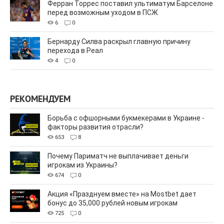
Ферран Торрес поставил ультиматум Барселоне
перед возможным уходом в ПСЖ
6
0
Бернарду Силва раскрыл главную причину
перехода в Реал
4
0
РЕКОМЕНДУЕМ
Борьба с офшорными букмекерами в Украине -
факторы развития отрасли?
653
8
Почему Париматч не выплачивает деньги
игрокам из Украины?
674
0
Акция «Празднуем вместе» на Mostbet дает
бонус до 35,000 рублей новым игрокам
725
0