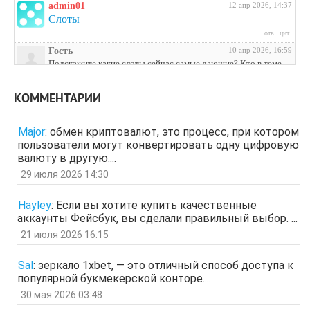
admin01
12 апр 2026, 14:37
Слоты
отв.
цит.
Гость
10 апр 2026, 16:59
Подскажите какие слоты сейчас самые дающие? Кто в теме
поделитесь инфой
отв.
цит.
КОММЕНТАРИИ
Гость
3 апр 2026, 04:27
ЩНУь
Major
:
обмен криптовалют, это процесс, при котором
отв.
цит.
пользователи могут конвертировать одну цифровую
Гость
26 мар 2026, 01:35
валюту в другую....
мЛЙК
29 июля 2026 14:30
отв.
цит.
Гость
21 мар 2026, 04:07
Hayley
:
Если вы хотите купить качественные
ащрд
аккаунты Фейсбук, вы сделали правильный выбор. ...
отв.
цит.
21 июля 2026 16:15
Гость
17 мар 2026, 15:15
ыЩЧЭ
отв.
цит.
Sal
:
зеркало 1xbet, — это отличный способ доступа к
популярной букмекерской конторе....
Гость
11 мар 2026, 04:34
ЗОл
30 мая 2026 03:48
отв.
цит.