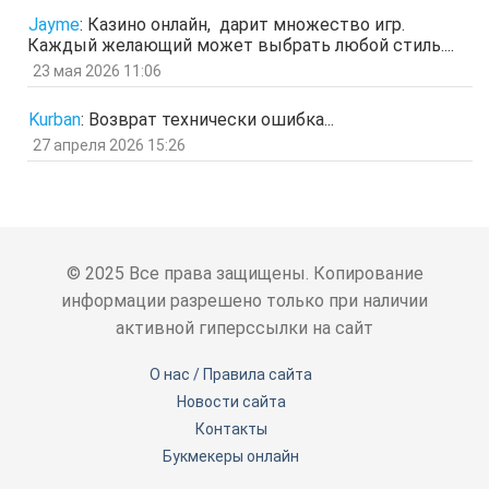
Гость
5 мар 2026, 12:20
Jayme
:
Казино онлайн, дарит множество игр.
оЭЬЧ
Каждый желающий может выбрать любой стиль....
отв.
цит.
23 мая 2026 11:06
SPPS
2 мар 2026, 16:19
ау, есть кто живой здесь?)
Kurban
:
Возврат технически ошибка...
отв.
цит.
27 апреля 2026 15:26
Гость
24 фев 2026, 00:32
знЗТ
отв.
цит.
Гость
14 фев 2026, 19:06
ж
отв.
цит.
© 2025 Все права защищены. Копирование
Гость
3 фев 2026, 04:47
информации разрешено только при наличии
ю
активной гиперссылки на сайт
отв.
цит.
Гость
6 янв 2026, 11:53
О нас / Правила сайта
ЖНщз
Новости сайта
отв.
цит.
Контакты
Гость
4 янв 2026, 12:11
сТ
Букмекеры онлайн
отв.
цит.