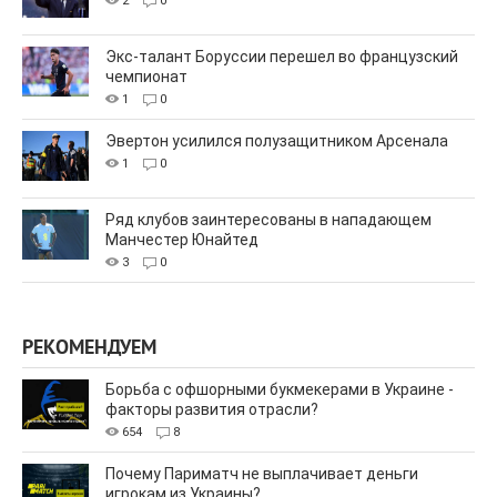
2
0
Экс-талант Боруссии перешел во французский
чемпионат
1
0
Эвертон усилился полузащитником Арсенала
1
0
Ряд клубов заинтересованы в нападающем
Манчестер Юнайтед
3
0
РЕКОМЕНДУЕМ
Борьба с офшорными букмекерами в Украине -
факторы развития отрасли?
654
8
Почему Париматч не выплачивает деньги
игрокам из Украины?