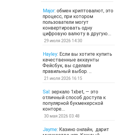
Гость
3 апр 2026, 04:27
Major
:
обмен криптовалют, это
ЩНУь
процесс, при котором
отв.
цит.
пользователи могут
Гость
26 мар 2026, 01:35
конвертировать одну
мЛЙК
цифровую валюту в другую....
отв.
цит.
29 июля 2026 14:30
Гость
21 мар 2026, 04:07
ащрд
Hayley
:
Если вы хотите купить
отв.
цит.
качественные аккаунты
Гость
17 мар 2026, 15:15
Фейсбук, вы сделали
ыЩЧЭ
правильный выбор. ...
отв.
цит.
21 июля 2026 16:15
Гость
11 мар 2026, 04:34
ЗОл
Sal
:
зеркало 1xbet, — это
отв.
цит.
отличный способ доступа к
Гость
5 мар 2026, 12:20
популярной букмекерской
оЭЬЧ
конторе....
отв.
цит.
30 мая 2026 03:48
SPPS
2 мар 2026, 16:19
ау, есть кто живой здесь?)
Jayme
:
Казино онлайн, дарит
отв.
цит.