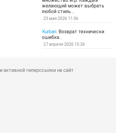
множество игр. Каждый
Гость
24 фев 2026, 00:32
желающий может выбрать
знЗТ
любой стиль....
отв.
цит.
23 мая 2026 11:06
Гость
14 фев 2026, 19:06
ж
Kurban
:
Возврат технически
отв.
цит.
ошибка...
Гость
3 фев 2026, 04:47
27 апреля 2026 15:26
ю
отв.
цит.
Гость
6 янв 2026, 11:53
ЖНщз
и активной гиперссылки на сайт
отв.
цит.
Гость
4 янв 2026, 12:11
сТ
отв.
цит.