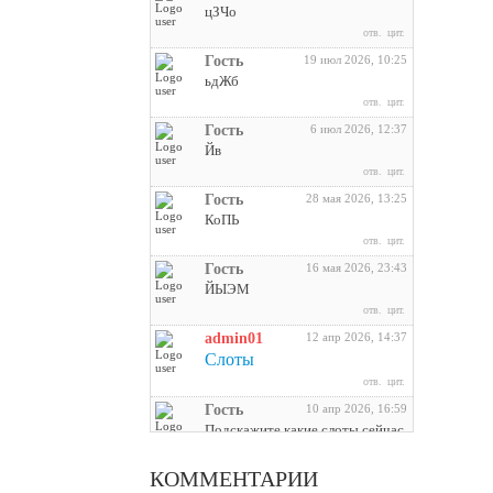
цЗЧо
отв.
цит.
Гость
19 июл 2026, 10:25
ьдЖб
отв.
цит.
Гость
6 июл 2026, 12:37
Йв
отв.
цит.
Гость
28 мая 2026, 13:25
КоПЬ
отв.
цит.
Гость
16 мая 2026, 23:43
ЙЫЭМ
отв.
цит.
admin01
12 апр 2026, 14:37
Слоты
отв.
цит.
Гость
10 апр 2026, 16:59
Подскажите какие слоты сейчас
самые дающие? Кто в теме
поделитесь инфой
КОММЕНТАРИИ
отв.
цит.