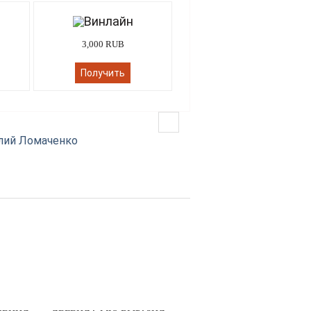
3,000 RUB
Получить
лий Ломаченко