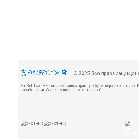
© 2025 Все права защищен
FullBet.Top - Мы говорим только правду о букмекерских конторах.
заработка, чтобы не попасть на мошенников?