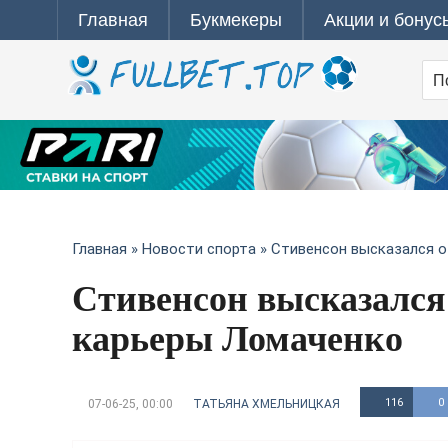
Главная
Букмекеры
Акции и бонус
Главная
»
Новости спорта
» Стивенсон высказался о
Стивенсон высказался
карьеры Ломаченко
116
0
07-06-25, 00:00
ТАТЬЯНА ХМЕЛЬНИЦКАЯ