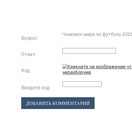
Чемпион мира по футболу 202
Вопрос:
Ответ:
Код:
Введите код:
ДОБАВИТЬ КОММЕНТАРИЙ