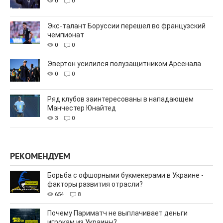
0
0
Экс-талант Боруссии перешел во французский
чемпионат
0
0
Эвертон усилился полузащитником Арсенала
0
0
Ряд клубов заинтересованы в нападающем
Манчестер Юнайтед
3
0
РЕКОМЕНДУЕМ
Борьба с офшорными букмекерами в Украине -
факторы развития отрасли?
654
8
Почему Париматч не выплачивает деньги
игрокам из Украины?