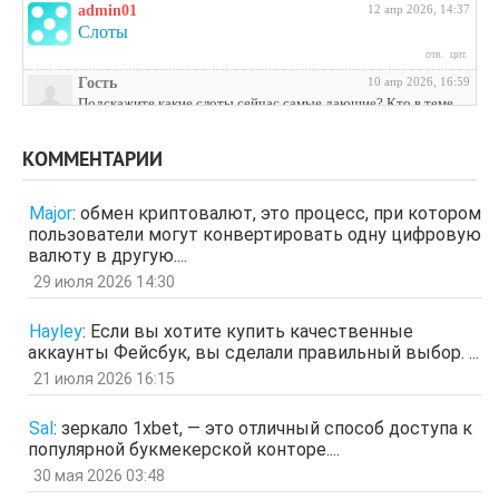
admin01
12 апр 2026, 14:37
Слоты
отв.
цит.
Гость
10 апр 2026, 16:59
Подскажите какие слоты сейчас самые дающие? Кто в теме
поделитесь инфой
отв.
цит.
КОММЕНТАРИИ
Гость
3 апр 2026, 04:27
ЩНУь
Major
:
обмен криптовалют, это процесс, при котором
отв.
цит.
пользователи могут конвертировать одну цифровую
Гость
26 мар 2026, 01:35
валюту в другую....
мЛЙК
29 июля 2026 14:30
отв.
цит.
Гость
21 мар 2026, 04:07
Hayley
:
Если вы хотите купить качественные
ащрд
аккаунты Фейсбук, вы сделали правильный выбор. ...
отв.
цит.
21 июля 2026 16:15
Гость
17 мар 2026, 15:15
ыЩЧЭ
отв.
цит.
Sal
:
зеркало 1xbet, — это отличный способ доступа к
популярной букмекерской конторе....
Гость
11 мар 2026, 04:34
ЗОл
30 мая 2026 03:48
отв.
цит.