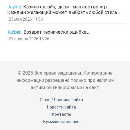
Гость
5 мар 2026, 12:20
Jayme
:
Казино онлайн, дарит множество игр.
оЭЬЧ
Каждый желающий может выбрать любой стиль....
отв.
цит.
23 мая 2026 11:06
SPPS
2 мар 2026, 16:19
ау, есть кто живой здесь?)
Kurban
:
Возврат технически ошибка...
отв.
цит.
27 апреля 2026 15:26
Гость
24 фев 2026, 00:32
знЗТ
отв.
цит.
Гость
14 фев 2026, 19:06
ж
отв.
цит.
© 2025 Все права защищены. Копирование
Гость
3 фев 2026, 04:47
информации разрешено только при наличии
ю
активной гиперссылки на сайт
отв.
цит.
Гость
6 янв 2026, 11:53
О нас / Правила сайта
ЖНщз
Новости сайта
отв.
цит.
Контакты
Гость
4 янв 2026, 12:11
сТ
Букмекеры онлайн
отв.
цит.