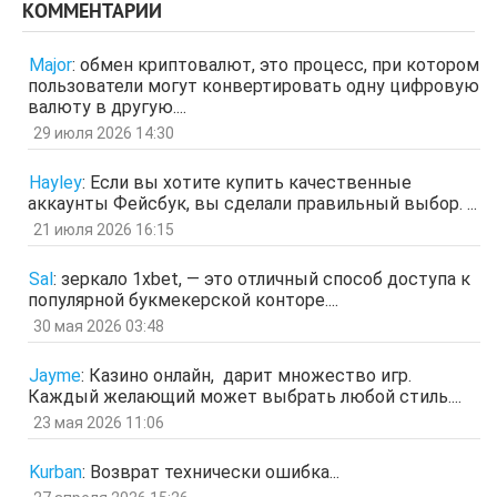
КОММЕНТАРИИ
Гость
3 апр 2026, 04:27
ЩНУь
Major
:
обмен криптовалют, это процесс, при котором
отв.
цит.
пользователи могут конвертировать одну цифровую
Гость
26 мар 2026, 01:35
валюту в другую....
мЛЙК
29 июля 2026 14:30
отв.
цит.
Гость
21 мар 2026, 04:07
Hayley
:
Если вы хотите купить качественные
ащрд
аккаунты Фейсбук, вы сделали правильный выбор. ...
отв.
цит.
21 июля 2026 16:15
Гость
17 мар 2026, 15:15
ыЩЧЭ
отв.
цит.
Sal
:
зеркало 1xbet, — это отличный способ доступа к
популярной букмекерской конторе....
Гость
11 мар 2026, 04:34
ЗОл
30 мая 2026 03:48
отв.
цит.
Гость
5 мар 2026, 12:20
Jayme
:
Казино онлайн, дарит множество игр.
оЭЬЧ
Каждый желающий может выбрать любой стиль....
отв.
цит.
23 мая 2026 11:06
SPPS
2 мар 2026, 16:19
ау, есть кто живой здесь?)
Kurban
:
Возврат технически ошибка...
отв.
цит.