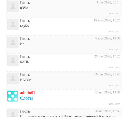
Гость
4 авг 2026, 08:13
цЗЧо
отв.
цит.
Гость
19 июл 2026, 10:25
ьдЖб
отв.
цит.
Гость
6 июл 2026, 12:37
Йв
отв.
цит.
Гость
28 мая 2026, 13:25
КоПЬ
отв.
цит.
Гость
16 мая 2026, 23:43
ЙЫЭМ
отв.
цит.
admin01
12 апр 2026, 14:37
Слоты
отв.
цит.
Гость
10 апр 2026, 16:59
Подскажите какие слоты сейчас самые дающие? Кто в теме
поделитесь инфой
отв.
цит.