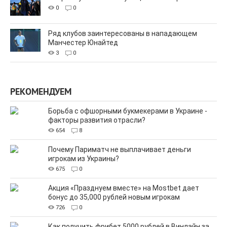
0
0
Ряд клубов заинтересованы в нападающем
Манчестер Юнайтед
3
0
РЕКОМЕНДУЕМ
Борьба с офшорными букмекерами в Украине -
факторы развития отрасли?
654
8
Почему Париматч не выплачивает деньги
игрокам из Украины?
675
0
Акция «Празднуем вместе» на Mostbet дает
бонус до 35,000 рублей новым игрокам
726
0
Как получить фрибет 5000 рублей в Винлайн за