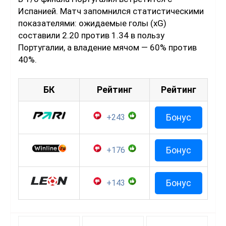
Испанией. Матч запомнился статистическими
показателями: ожидаемые голы (xG)
составили 2.20 против 1.34 в пользу
Португалии, а владение мячом — 60% против
40%.
БК
Рейтинг
Рейтинг
Бонус
+243
Бонус
+176
Бонус
+143