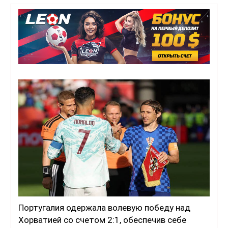
Португалия одержала волевую победу над
Хорватией со счетом 2:1, обеспечив себе