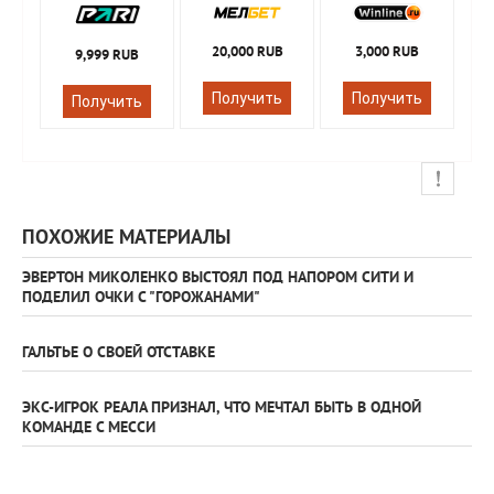
20,000 RUB
3,000 RUB
9,999 RUB
Получить
Получить
Получить
ПОХОЖИЕ МАТЕРИАЛЫ
ЭВЕРТОН МИКОЛЕНКО ВЫСТОЯЛ ПОД НАПОРОМ СИТИ И
ПОДЕЛИЛ ОЧКИ С "ГОРОЖАНАМИ"
ГАЛЬТЬЕ О СВОЕЙ ОТСТАВКЕ
ЭКС-ИГРОК РЕАЛА ПРИЗНАЛ, ЧТО МЕЧТАЛ БЫТЬ В ОДНОЙ
КОМАНДЕ С МЕССИ