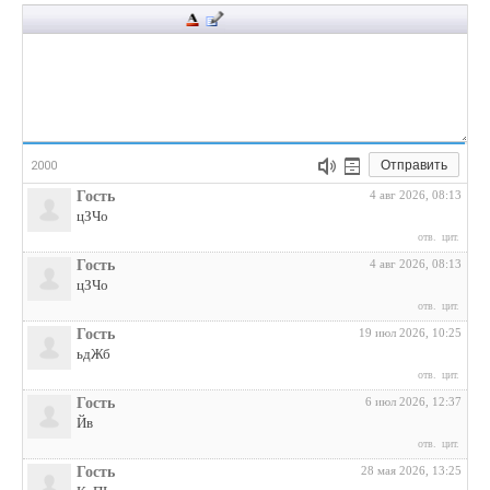
Отправить
2000
Гость
4 авг 2026, 08:13
цЗЧо
отв.
цит.
Гость
4 авг 2026, 08:13
цЗЧо
отв.
цит.
Гость
19 июл 2026, 10:25
ьдЖб
отв.
цит.
Гость
6 июл 2026, 12:37
Йв
отв.
цит.
Гость
28 мая 2026, 13:25