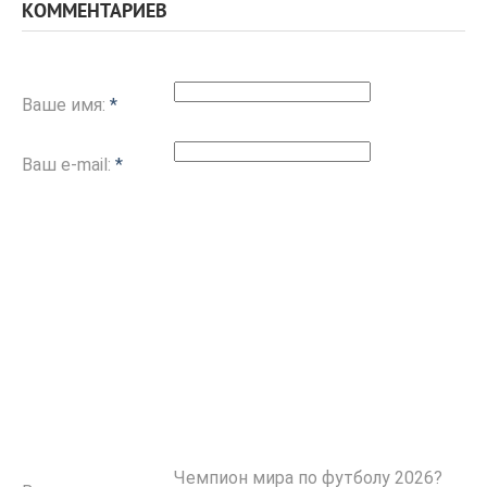
КОММЕНТАРИЕВ
Ваше имя:
*
Ваш e-mail:
*
Чемпион мира по футболу 2026?