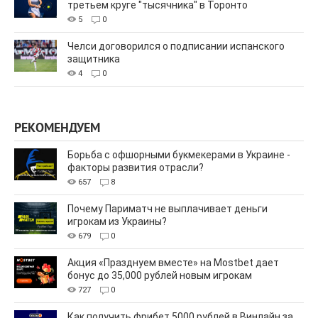
третьем круге "тысячника" в Торонто
5
0
Челси договорился о подписании испанского
защитника
4
0
РЕКОМЕНДУЕМ
Борьба с офшорными букмекерами в Украине -
факторы развития отрасли?
657
8
Почему Париматч не выплачивает деньги
игрокам из Украины?
679
0
Акция «Празднуем вместе» на Mostbet дает
бонус до 35,000 рублей новым игрокам
727
0
Как получить фрибет 5000 рублей в Винлайн за