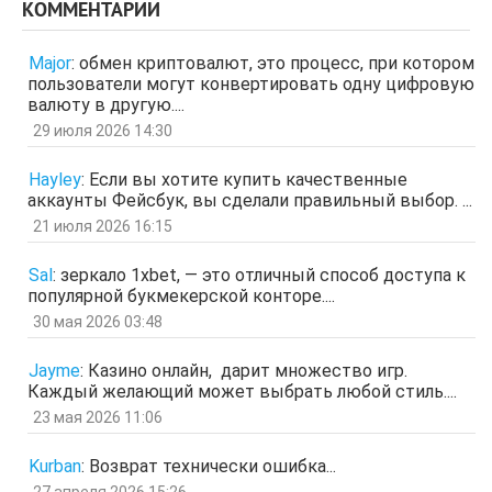
КОММЕНТАРИИ
Гость
3 апр 2026, 04:27
ЩНУь
Major
:
обмен криптовалют, это процесс, при котором
отв.
цит.
пользователи могут конвертировать одну цифровую
Гость
26 мар 2026, 01:35
валюту в другую....
мЛЙК
29 июля 2026 14:30
отв.
цит.
Гость
21 мар 2026, 04:07
Hayley
:
Если вы хотите купить качественные
ащрд
аккаунты Фейсбук, вы сделали правильный выбор. ...
отв.
цит.
21 июля 2026 16:15
Гость
17 мар 2026, 15:15
ыЩЧЭ
отв.
цит.
Sal
:
зеркало 1xbet, — это отличный способ доступа к
популярной букмекерской конторе....
Гость
11 мар 2026, 04:34
ЗОл
30 мая 2026 03:48
отв.
цит.
Гость
5 мар 2026, 12:20
Jayme
:
Казино онлайн, дарит множество игр.
оЭЬЧ
Каждый желающий может выбрать любой стиль....
отв.
цит.
23 мая 2026 11:06
SPPS
2 мар 2026, 16:19
ау, есть кто живой здесь?)
Kurban
:
Возврат технически ошибка...
отв.
цит.
27 апреля 2026 15:26