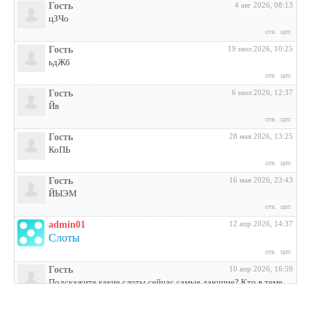
Гость
4 авг 2026, 08:13
цЗЧо
отв.
цит.
Гость
19 июл 2026, 10:25
ьдЖб
отв.
цит.
Гость
6 июл 2026, 12:37
Йв
отв.
цит.
Гость
28 мая 2026, 13:25
КоПЬ
отв.
цит.
Гость
16 мая 2026, 23:43
ЙЫЭМ
отв.
цит.
admin01
12 апр 2026, 14:37
Слоты
отв.
цит.
Гость
10 апр 2026, 16:59
Подскажите какие слоты сейчас самые дающие? Кто в теме
поделитесь инфой
отв.
цит.