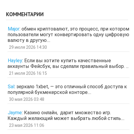
поделитесь инфой
отв.
цит.
КОММЕНТАРИИ
Гость
3 апр 2026, 04:27
ЩНУь
Major
:
обмен криптовалют, это процесс, при котором
отв.
цит.
пользователи могут конвертировать одну цифровую
Гость
26 мар 2026, 01:35
валюту в другую....
мЛЙК
29 июля 2026 14:30
отв.
цит.
Гость
21 мар 2026, 04:07
Hayley
:
Если вы хотите купить качественные
ащрд
аккаунты Фейсбук, вы сделали правильный выбор. ...
отв.
цит.
21 июля 2026 16:15
Гость
17 мар 2026, 15:15
ыЩЧЭ
отв.
цит.
Sal
:
зеркало 1xbet, — это отличный способ доступа к
популярной букмекерской конторе....
Гость
11 мар 2026, 04:34
ЗОл
30 мая 2026 03:48
отв.
цит.
Гость
5 мар 2026, 12:20
Jayme
:
Казино онлайн, дарит множество игр.
оЭЬЧ
Каждый желающий может выбрать любой стиль....
отв.
цит.
23 мая 2026 11:06
SPPS
2 мар 2026, 16:19