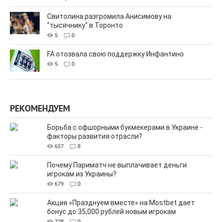
Свитолина разгромила Анисимову на
"тысячнику" в Торонто
5
0
FA отозвала свою поддержку Инфантино
5
0
РЕКОМЕНДУЕМ
Борьба с офшорными букмекерами в Украине -
факторы развития отрасли?
657
8
Почему Париматч не выплачивает деньги
игрокам из Украины?
679
0
Акция «Празднуем вместе» на Mostbet дает
бонус до 35,000 рублей новым игрокам
728
0