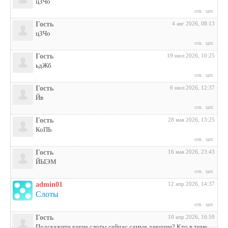
цЗЧо
отв.
цит.
Гость
4 авг 2026, 08:13
цЗЧо
отв.
цит.
Гость
19 июл 2026, 10:25
ьдЖб
отв.
цит.
Гость
6 июл 2026, 12:37
Йв
отв.
цит.
Гость
28 мая 2026, 13:25
КоПЬ
отв.
цит.
Гость
16 мая 2026, 23:43
ЙЫЭМ
отв.
цит.
admin01
12 апр 2026, 14:37
Слоты
отв.
цит.
Гость
10 апр 2026, 16:59
Подскажите какие слоты сейчас самые дающие? Кто в теме