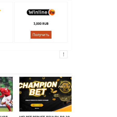
3,000 RUB
Получить