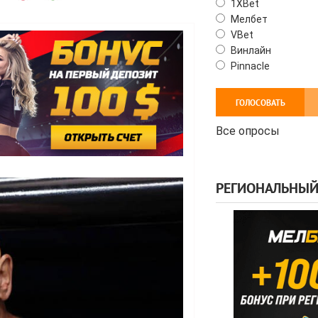
1XBet
Мелбет
VBet
Винлайн
Pinnacle
ГОЛОСОВАТЬ
Все опросы
РЕГИОНАЛЬНЫЙ