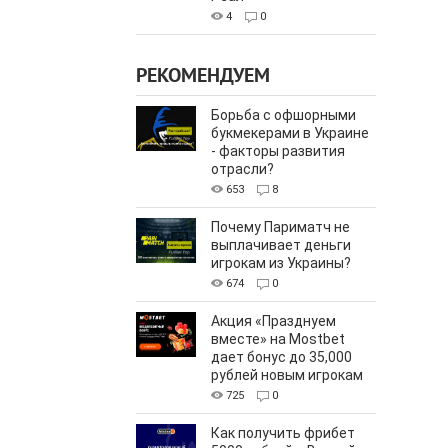
4
0
РЕКОМЕНДУЕМ
Борьба с офшорными
букмекерами в Украине
- факторы развития
отрасли?
653
8
Почему Париматч не
выплачивает деньги
игрокам из Украины?
674
0
Акция «Празднуем
вместе» на Mostbet
дает бонус до 35,000
рублей новым игрокам
725
0
Как получить фрибет