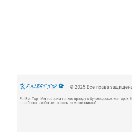
© 2025 Все права защищен
FullBet.Top - Мы говорим только правду о букмекерских конторах.
заработка, чтобы не попасть на мошенников?