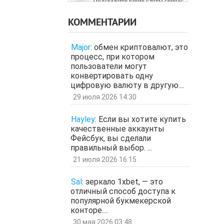
Подскажите какие слоты сейчас
самые дающие? Кто в теме
поделитесь инфой
КОММЕНТАРИИ
отв.
цит.
Гость
3 апр 2026, 04:27
Major
:
обмен криптовалют, это
ЩНУь
процесс, при котором
отв.
цит.
пользователи могут
Гость
26 мар 2026, 01:35
конвертировать одну
мЛЙК
цифровую валюту в другую....
отв.
цит.
29 июля 2026 14:30
Гость
21 мар 2026, 04:07
ащрд
Hayley
:
Если вы хотите купить
отв.
цит.
качественные аккаунты
Гость
17 мар 2026, 15:15
Фейсбук, вы сделали
ыЩЧЭ
правильный выбор. ...
отв.
цит.
21 июля 2026 16:15
Гость
11 мар 2026, 04:34
ЗОл
Sal
:
зеркало 1xbet, — это
отв.
цит.
отличный способ доступа к
Гость
5 мар 2026, 12:20
популярной букмекерской
оЭЬЧ
конторе....
отв.
цит.
30 мая 2026 03:48