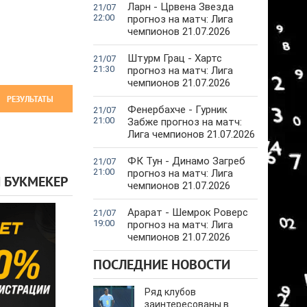
Ларн - Црвена Звезда
21/07
22:00
прогноз на матч: Лига
чемпионов 21.07.2026
Штурм Грац - Хартс
21/07
21:30
прогноз на матч: Лига
чемпионов 21.07.2026
РЕЗУЛЬТАТЫ
Фенербахче - Гурник
21/07
21:00
Забже прогноз на матч:
Лига чемпионов 21.07.2026
ФК Тун - Динамо Загреб
21/07
21:00
прогноз на матч: Лига
 БУКМЕКЕР
чемпионов 21.07.2026
Арарат - Шемрок Роверс
21/07
19:00
прогноз на матч: Лига
чемпионов 21.07.2026
ПОСЛЕДНИЕ НОВОСТИ
Ряд клубов
заинтересованы в