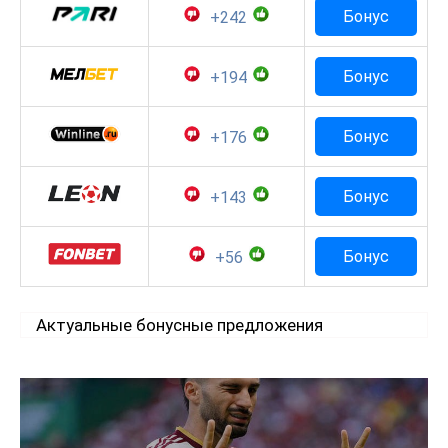
Бонус
+242
Бонус
+194
Бонус
+176
Бонус
+143
Бонус
+56
Актуальные бонусные предложения