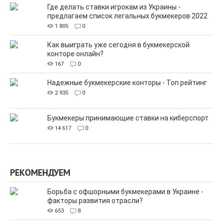
Где делать ставки игрокам из Украины -
предлагаем список легальных букмекеров 2022
1 805
0
Как выиграть уже сегодня в букмекерской
конторе онлайн?
167
0
Надежные букмекерские конторы - Топ рейтинг
2 935
0
Букмекеры принимающие ставки на киберспорт
14 617
0
РЕКОМЕНДУЕМ
Борьба с офшорными букмекерами в Украине -
факторы развития отрасли?
653
8