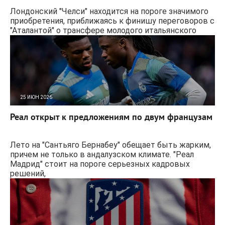
Лондонский "Челси" находится на пороге значимого
приобретения, приближаясь к финишу переговоров с
"Аталантой" о трансфере молодого итальянского
25 ИЮН 2026
14
0
Реал открыт к предложениям по двум французам
Лето на "Сантьяго Бернабеу" обещает быть жарким,
причем не только в андалузском климате. "Реал
Мадрид" стоит на пороге серьезных кадровых
решений,