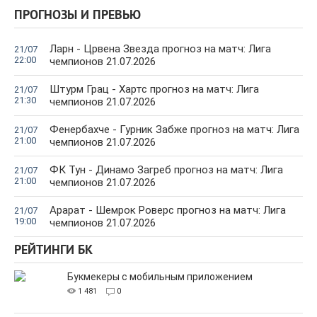
ПРОГНОЗЫ И ПРЕВЬЮ
Ларн - Црвена Звезда прогноз на матч: Лига
21/07
22:00
чемпионов 21.07.2026
Штурм Грац - Хартс прогноз на матч: Лига
21/07
21:30
чемпионов 21.07.2026
Фенербахче - Гурник Забже прогноз на матч: Лига
21/07
21:00
чемпионов 21.07.2026
ФК Тун - Динамо Загреб прогноз на матч: Лига
21/07
21:00
чемпионов 21.07.2026
Арарат - Шемрок Роверс прогноз на матч: Лига
21/07
19:00
чемпионов 21.07.2026
РЕЙТИНГИ БК
Букмекеры с мобильным приложением
1 481
0