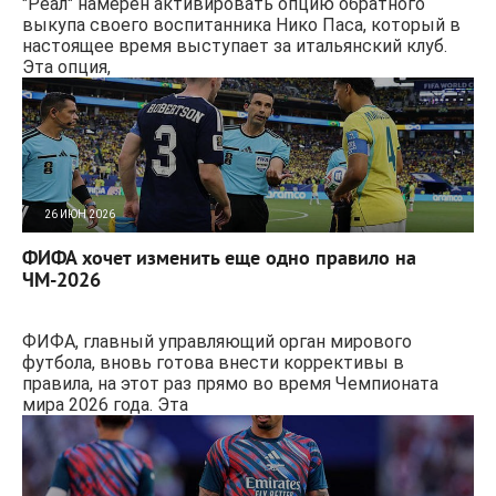
"Реал" намерен активировать опцию обратного
выкупа своего воспитанника Нико Паса, который в
настоящее время выступает за итальянский клуб.
Эта опция,
26 ИЮН 2026
10
0
ФИФА хочет изменить еще одно правило на
ЧМ-2026
ФИФА, главный управляющий орган мирового
футбола, вновь готова внести коррективы в
правила, на этот раз прямо во время Чемпионата
мира 2026 года. Эта