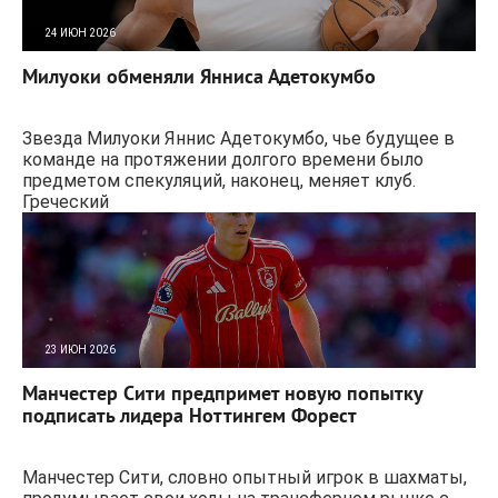
24 ИЮН 2026
18
0
Милуоки обменяли Янниса Адетокумбо
Звезда Милуоки Яннис Адетокумбо, чье будущее в
команде на протяжении долгого времени было
предметом спекуляций, наконец, меняет клуб.
Греческий
23 ИЮН 2026
17
0
Манчестер Сити предпримет новую попытку
подписать лидера Ноттингем Форест
Манчестер Сити, словно опытный игрок в шахматы,