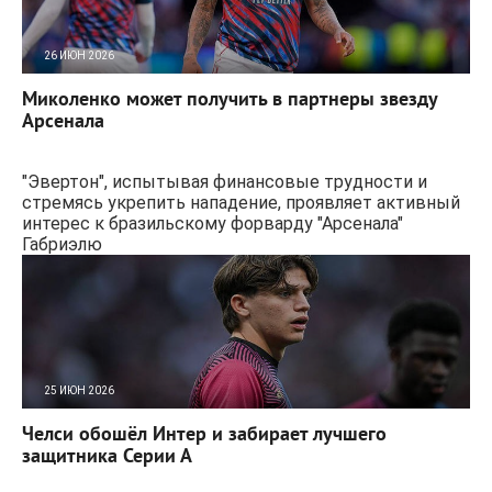
26 ИЮН 2026
15
0
Миколенко может получить в партнеры звезду
Арсенала
"Эвертон", испытывая финансовые трудности и
стремясь укрепить нападение, проявляет активный
интерес к бразильскому форварду "Арсенала"
Габриэлю
25 ИЮН 2026
14
0
Челси обошёл Интер и забирает лучшего
защитника Серии А