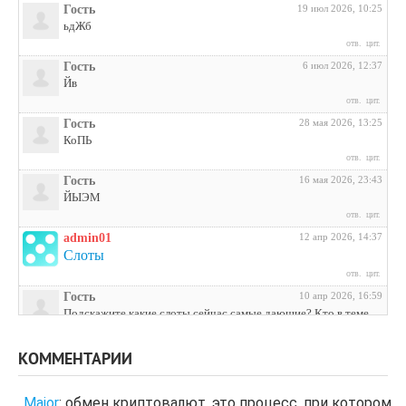
Гость
19 июл 2026, 10:25
ьдЖб
отв.
цит.
Гость
6 июл 2026, 12:37
Йв
отв.
цит.
Гость
28 мая 2026, 13:25
КоПЬ
отв.
цит.
Гость
16 мая 2026, 23:43
ЙЫЭМ
отв.
цит.
admin01
12 апр 2026, 14:37
Слоты
отв.
цит.
Гость
10 апр 2026, 16:59
Подскажите какие слоты сейчас самые дающие? Кто в теме
поделитесь инфой
отв.
цит.
КОММЕНТАРИИ
Гость
3 апр 2026, 04:27
ЩНУь
Major
:
обмен криптовалют, это процесс, при котором
отв.
цит.