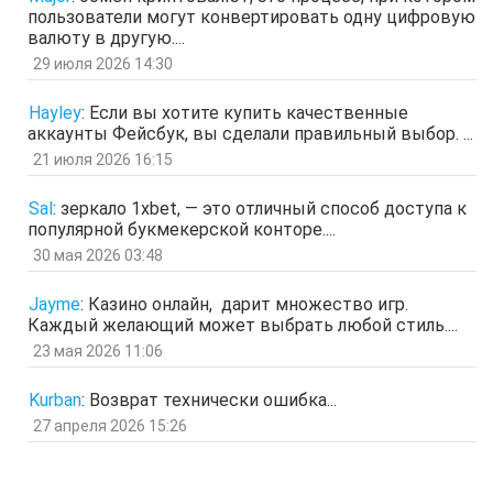
пользователи могут конвертировать одну цифровую
Гость
26 мар 2026, 01:35
валюту в другую....
мЛЙК
29 июля 2026 14:30
отв.
цит.
Гость
21 мар 2026, 04:07
Hayley
:
Если вы хотите купить качественные
ащрд
аккаунты Фейсбук, вы сделали правильный выбор. ...
отв.
цит.
21 июля 2026 16:15
Гость
17 мар 2026, 15:15
ыЩЧЭ
отв.
цит.
Sal
:
зеркало 1xbet, — это отличный способ доступа к
популярной букмекерской конторе....
Гость
11 мар 2026, 04:34
ЗОл
30 мая 2026 03:48
отв.
цит.
Гость
5 мар 2026, 12:20
Jayme
:
Казино онлайн, дарит множество игр.
оЭЬЧ
Каждый желающий может выбрать любой стиль....
отв.
цит.
23 мая 2026 11:06
SPPS
2 мар 2026, 16:19
ау, есть кто живой здесь?)
Kurban
:
Возврат технически ошибка...
отв.
цит.
27 апреля 2026 15:26
Гость
24 фев 2026, 00:32
знЗТ
отв.
цит.