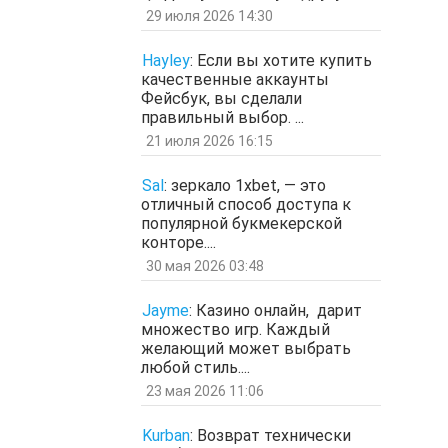
отв.
цит.
29 июля 2026 14:30
Гость
21 мар 2026, 04:07
ащрд
Hayley
:
Если вы хотите купить
отв.
цит.
качественные аккаунты
Гость
17 мар 2026, 15:15
Фейсбук, вы сделали
ыЩЧЭ
правильный выбор. ...
отв.
цит.
21 июля 2026 16:15
Гость
11 мар 2026, 04:34
ЗОл
Sal
:
зеркало 1xbet, — это
отв.
цит.
отличный способ доступа к
Гость
5 мар 2026, 12:20
популярной букмекерской
оЭЬЧ
конторе....
отв.
цит.
30 мая 2026 03:48
SPPS
2 мар 2026, 16:19
ау, есть кто живой здесь?)
Jayme
:
Казино онлайн, дарит
отв.
цит.
множество игр. Каждый
Гость
24 фев 2026, 00:32
желающий может выбрать
знЗТ
любой стиль....
отв.
цит.
23 мая 2026 11:06
Гость
14 фев 2026, 19:06
ж
Kurban
:
Возврат технически
отв.
цит.