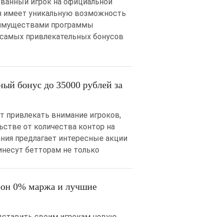
ванный игрок на официальной
 имеет уникальную возможность
еимуществами программы
 самых привлекательных бонусов
ый бонус до 35000 рублей за
т привлекать внимание игроков,
стве от количества контор на
ния предлагает интересные акции
инесут бетторам не только
он 0% маржа и лучшие
дставить своим игрокам новую