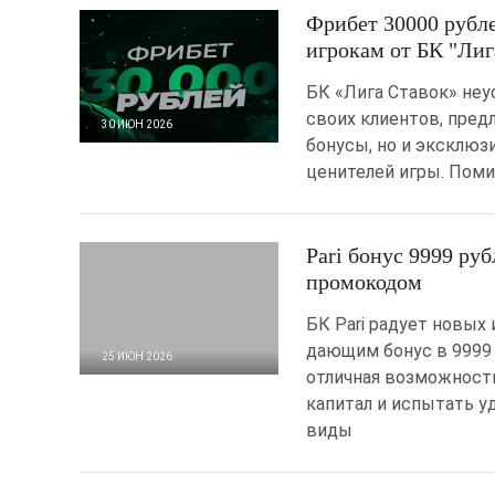
Фрибет 30000 рубл
игрокам от БК "Лиг
БК «Лига Ставок» неу
своих клиентов, пред
30 ИЮН 2026
бонусы, но и эксклюз
21
0
ценителей игры. Пом
Pari бонус 9999 руб
промокодом
БК Pari радует новы
дающим бонус в 9999 
25 ИЮН 2026
отличная возможност
24
0
капитал и испытать у
виды