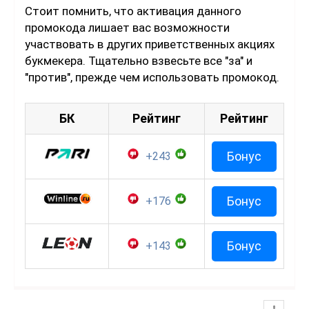
Стоит помнить, что активация данного
промокода лишает вас возможности
участвовать в других приветственных акциях
букмекера. Тщательно взвесьте все "за" и
"против", прежде чем использовать промокод.
БК
Рейтинг
Рейтинг
Бонус
+243
Бонус
+176
Бонус
+143