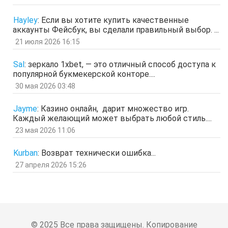
Гость
21 мар 2026, 04:07
Hayley
:
Если вы хотите купить качественные
ащрд
аккаунты Фейсбук, вы сделали правильный выбор. ...
отв.
цит.
21 июля 2026 16:15
Гость
17 мар 2026, 15:15
ыЩЧЭ
отв.
цит.
Sal
:
зеркало 1xbet, — это отличный способ доступа к
популярной букмекерской конторе....
Гость
11 мар 2026, 04:34
ЗОл
30 мая 2026 03:48
отв.
цит.
Гость
5 мар 2026, 12:20
Jayme
:
Казино онлайн, дарит множество игр.
оЭЬЧ
Каждый желающий может выбрать любой стиль....
отв.
цит.
23 мая 2026 11:06
SPPS
2 мар 2026, 16:19
ау, есть кто живой здесь?)
Kurban
:
Возврат технически ошибка...
отв.
цит.
27 апреля 2026 15:26
Гость
24 фев 2026, 00:32
знЗТ
отв.
цит.
Гость
14 фев 2026, 19:06
ж
отв.
цит.
© 2025 Все права защищены. Копирование