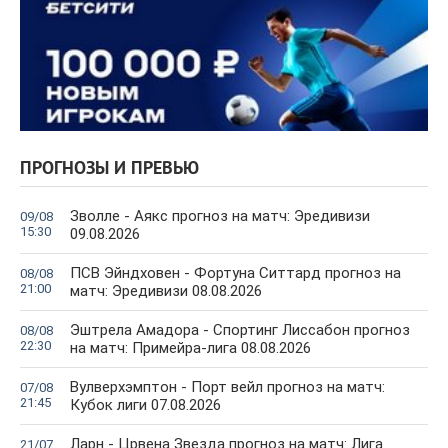
ПРОГНОЗЫ И ПРЕВЬЮ
Зволле - Аякс прогноз на матч: Эредивизи
09/08
15:30
09.08.2026
ПСВ Эйндховен - Фортуна Ситтард прогноз на
08/08
21:00
матч: Эредивизи 08.08.2026
Эштрела Амадора - Спортинг Лиссабон прогноз
08/08
22:30
на матч: Примейра-лига 08.08.2026
Вулверхэмптон - Порт вейл прогноз на матч:
07/08
21:45
Кубок лиги 07.08.2026
Ларн - Црвена Звезда прогноз на матч: Лига
21/07