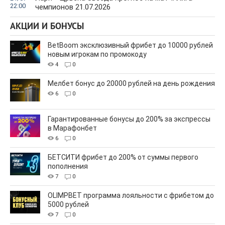
22:00
чемпионов 21.07.2026
АКЦИИ И БОНУСЫ
BetBoom эксклюзивный фрибет до 10000 рублей
новым игрокам по промокоду
4
0
Мелбет бонус до 20000 рублей на день рождения
6
0
Гарантированные бонусы до 200% за экспрессы
в Марафонбет
6
0
БЕТСИТИ фрибет до 200% от суммы первого
пополнения
7
0
OLIMPBET программа лояльности с фрибетом до
5000 рублей
7
0