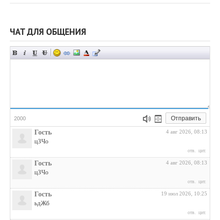
ЧАТ ДЛЯ ОБЩЕНИЯ
Отправить
2000
Гость
4 авг 2026, 08:13
цЗЧо
отв.
цит.
Гость
4 авг 2026, 08:13
цЗЧо
отв.
цит.
Гость
19 июл 2026, 10:25
ьдЖб
отв.
цит.