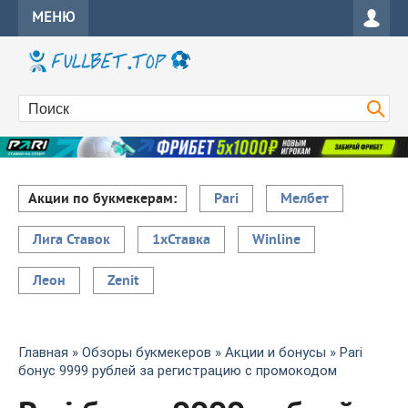
МЕНЮ
Акции по букмекерам:
Pari
Мелбет
Лига Ставок
1хСтавка
Winline
Леон
Zenit
Главная
»
Обзоры букмекеров
»
Акции и бонусы
» Pari
бонус 9999 рублей за регистрацию с промокодом