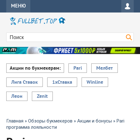
МЕНЮ
Акции по букмекерам:
Pari
Мелбет
Лига Ставок
1хСтавка
Winline
Леон
Zenit
Главная
»
Обзоры букмекеров
»
Акции и бонусы
» Pari
программа лояльности