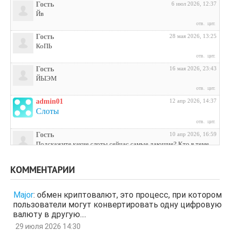
Гость
6 июл 2026, 12:37
Йв
отв.
цит.
Гость
28 мая 2026, 13:25
КоПЬ
отв.
цит.
Гость
16 мая 2026, 23:43
ЙЫЭМ
отв.
цит.
admin01
12 апр 2026, 14:37
Слоты
отв.
цит.
Гость
10 апр 2026, 16:59
Подскажите какие слоты сейчас самые дающие? Кто в теме
поделитесь инфой
отв.
цит.
КОММЕНТАРИИ
Гость
3 апр 2026, 04:27
ЩНУь
Major
:
обмен криптовалют, это процесс, при котором
отв.
цит.
пользователи могут конвертировать одну цифровую
Гость
26 мар 2026, 01:35
валюту в другую....
мЛЙК
29 июля 2026 14:30
отв.
цит.