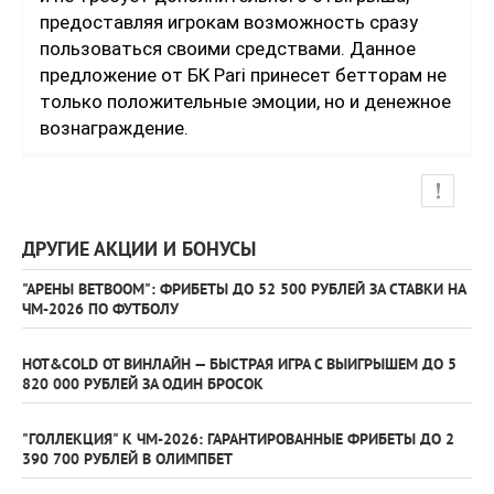
предоставляя игрокам возможность сразу
пользоваться своими средствами. Данное
предложение от БК Pari принесет бетторам не
только положительные эмоции, но и денежное
вознаграждение.
ДРУГИЕ АКЦИИ И БОНУСЫ
"АРЕНЫ BETBOOM": ФРИБЕТЫ ДО 52 500 РУБЛЕЙ ЗА СТАВКИ НА
ЧМ-2026 ПО ФУТБОЛУ
HOT&COLD ОТ ВИНЛАЙН — БЫСТРАЯ ИГРА С ВЫИГРЫШЕМ ДО 5
820 000 РУБЛЕЙ ЗА ОДИН БРОСОК
"ГОЛЛЕКЦИЯ" К ЧМ-2026: ГАРАНТИРОВАННЫЕ ФРИБЕТЫ ДО 2
390 700 РУБЛЕЙ В ОЛИМПБЕТ