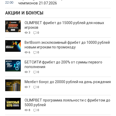
22:00
чемпионов 21.07.2026
АКЦИИ И БОНУСЫ
OLIMPBET фрибет до 15000 рублей для новых
игроков
3
0
BetBoom эксклюзивный фрибет до 10000 рублей
новым игрокам по промокоду
6
0
БЕТСИТИ фрибет до 200% от суммы первого
пополнения
7
0
Мелбет бонус до 20000 рублей на день рождения
7
0
OLIMPBET программа лояльности с фрибетом до
5000 рублей
8
0