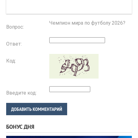
Чемпион мира по футболу 2026?
Вопрос:
Ответ:
Код:
Введите код:
ДОБАВИТЬ КОММЕНТАРИЙ
БОНУС ДНЯ