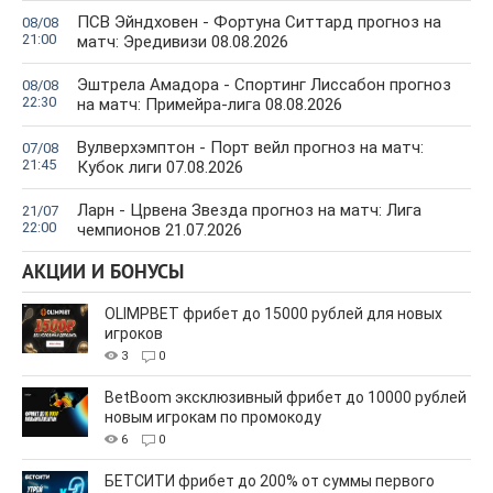
ПСВ Эйндховен - Фортуна Ситтард прогноз на
08/08
21:00
матч: Эредивизи 08.08.2026
Эштрела Амадора - Спортинг Лиссабон прогноз
08/08
22:30
на матч: Примейра-лига 08.08.2026
Вулверхэмптон - Порт вейл прогноз на матч:
07/08
21:45
Кубок лиги 07.08.2026
Ларн - Црвена Звезда прогноз на матч: Лига
21/07
22:00
чемпионов 21.07.2026
АКЦИИ И БОНУСЫ
OLIMPBET фрибет до 15000 рублей для новых
игроков
3
0
BetBoom эксклюзивный фрибет до 10000 рублей
новым игрокам по промокоду
6
0
БЕТСИТИ фрибет до 200% от суммы первого