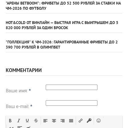
"АРЕНЫ BETBOOM": ФРИБЕТЫ ДО 52 500 РУБЛЕЙ ЗА СТАВКИ НА
ЧМ-2026 ПО ФУТБОЛУ
HOT&COLD ОТ ВИНЛАЙН — БЫСТРАЯ ИГРА С ВЫИГРЫШЕМ ДО 5
820 000 РУБЛЕЙ ЗА ОДИН БРОСОК
"ГОЛЛЕКЦИЯ" К ЧМ-2026: ГАРАНТИРОВАННЫЕ ФРИБЕТЫ ДО 2
390 700 РУБЛЕЙ В ОЛИМПБЕТ
КОММЕНТАРИИ
Ваше имя:
*
Ваш e-mail:
*