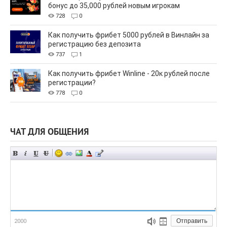
бонус до 35,000 рублей новым игрокам
728
0
Как получить фрибет 5000 рублей в Винлайн за
регистрацию без депозита
737
1
Как получить фрибет Winline - 20к рублей после
регистрации?
778
0
ЧАТ ДЛЯ ОБЩЕНИЯ
Отправить
2000