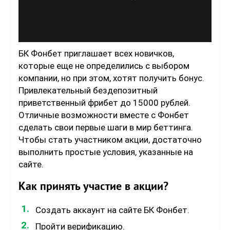
БК Фонбет приглашает всех новичков,
которые еще не определились с выбором
компании, но при этом, хотят получить бонус.
Привлекательный бездепозитный
приветственный фрибет до 15000 рублей.
Отличные возможности вместе с Фонбет
сделать свои первые шаги в мир беттинга.
Чтобы стать участником акции, достаточно
выполнить простые условия, указанные на
сайте.
Как принять участие в акции?
Создать аккаунт на сайте БК Фонбет.
Пройти верификацию.