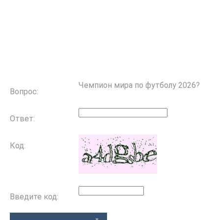
Чемпион мира по футболу 2026?
Вопрос:
Ответ:
Код:
Введите код: