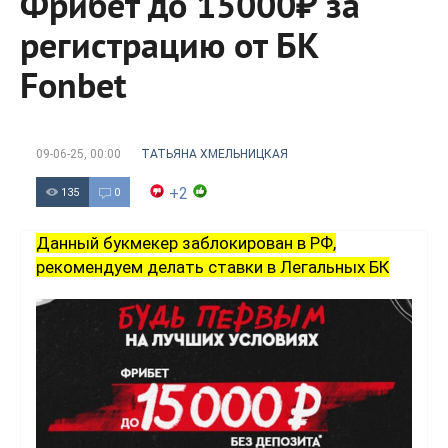
Фрибет до 15000₽ за
регистрацию от БК
Fonbet
09-06-25, 00:00
ТАТЬЯНА ХМЕЛЬНИЦКАЯ
+2
135
0
Данный букмекер заблокирован в РФ,
рекомендуем делать ставки в Легальных БК