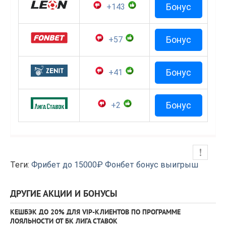
Бонус
+143
Бонус
+57
Бонус
+41
Бонус
+2
Теги:
Фрибет до 15000₽
Фонбет
бонус
выигрыш
ДРУГИЕ АКЦИИ И БОНУСЫ
КЕШБЭК ДО 20% ДЛЯ VIP-КЛИЕНТОВ ПО ПРОГРАММЕ
ЛОЯЛЬНОСТИ ОТ БК ЛИГА СТАВОК