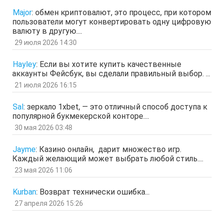
ЩНУь
Major
:
обмен криптовалют, это процесс, при котором
отв.
цит.
пользователи могут конвертировать одну цифровую
Гость
26 мар 2026, 01:35
валюту в другую....
мЛЙК
29 июля 2026 14:30
отв.
цит.
Гость
21 мар 2026, 04:07
Hayley
:
Если вы хотите купить качественные
ащрд
аккаунты Фейсбук, вы сделали правильный выбор. ...
отв.
цит.
21 июля 2026 16:15
Гость
17 мар 2026, 15:15
ыЩЧЭ
отв.
цит.
Sal
:
зеркало 1xbet, — это отличный способ доступа к
популярной букмекерской конторе....
Гость
11 мар 2026, 04:34
ЗОл
30 мая 2026 03:48
отв.
цит.
Гость
5 мар 2026, 12:20
Jayme
:
Казино онлайн, дарит множество игр.
оЭЬЧ
Каждый желающий может выбрать любой стиль....
отв.
цит.
23 мая 2026 11:06
SPPS
2 мар 2026, 16:19
ау, есть кто живой здесь?)
Kurban
:
Возврат технически ошибка...
отв.
цит.
27 апреля 2026 15:26
Гость
24 фев 2026, 00:32
знЗТ