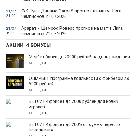
ФК Тун - Динамо Загреб прогноз на матч: Лига
21/07
21:00
чемпионов 21.07.2026
Арарат - Шемрок Роверс прогноз на матч: Лига
21/07
19:00
чемпионов 21.07.2026
АКЦИИ И БОНУСЫ
Мелбет бонус до 20000 рублей на день рождения
3
0
OLIMPBET программа лояльности с фрибетом до
5000 рублей
5
0
БЕТСИТИ фрибет до 2000 рублей для новых
игроков
5
0
БЕТСИТИ фрибет до 200% от суммы первого
пополнения