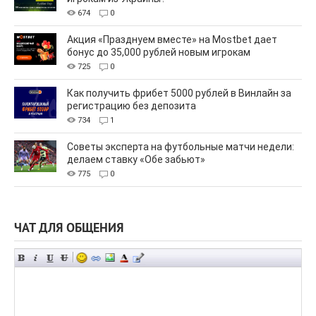
674
0
Акция «Празднуем вместе» на Mostbet дает
бонус до 35,000 рублей новым игрокам
725
0
Как получить фрибет 5000 рублей в Винлайн за
регистрацию без депозита
734
1
Советы эксперта на футбольные матчи недели:
делаем ставку «Обе забьют»
775
0
ЧАТ ДЛЯ ОБЩЕНИЯ