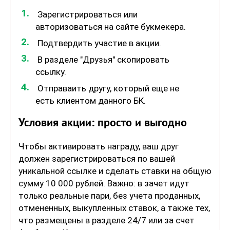
Зарегистрироваться или
авторизоваться на сайте букмекера.
Подтвердить участие в акции.
В разделе "Друзья" скопировать
ссылку.
Отправаить другу, который еще не
есть клиентом данного БК.
Условия акции: просто и выгодно
Чтобы активировать награду, ваш друг
должен зарегистрироваться по вашей
уникальной ссылке и сделать ставки на общую
сумму 10 000 рублей. Важно: в зачет идут
только реальные пари, без учета проданных,
отмененных, выкупленных ставок, а также тех,
что размещены в разделе 24/7 или за счет