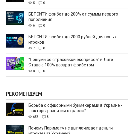
5
0
БЕТСИТИ фрибет до 200% от суммы первого
пополнения
6
0
БЕТСИТИ фрибет до 2000 рублей для новых
игроков
7
0
"Пошуми со страховкой экспресса" в Лиге
Ставок: 100% возврат фрибетом
8
0
РЕКОМЕНДУЕМ
Борьба с офшорными букмекерами в Украине -
факторы развития отрасли?
653
8
Почему Париматч не выплачивает деньги
игрокам из Украины?