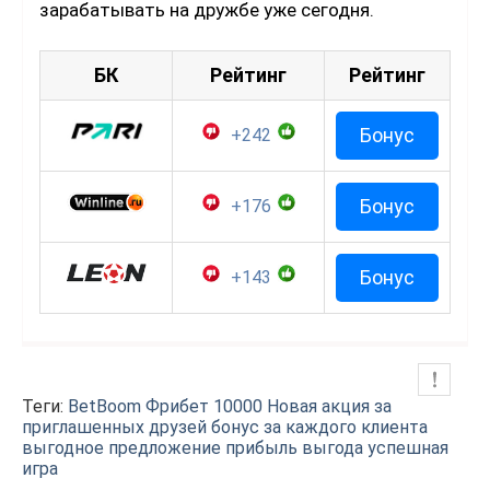
зарабатывать на дружбе уже сегодня.
БК
Рейтинг
Рейтинг
Бонус
+242
Бонус
+176
Бонус
+143
Теги:
BetBoom
Фрибет 10000
Новая акция
за
приглашенных друзей
бонус за каждого клиента
выгодное предложение
прибыль
выгода
успешная
игра