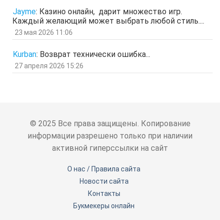
Гость
5 мар 2026, 12:20
Jayme
:
Казино онлайн, дарит множество игр.
оЭЬЧ
Каждый желающий может выбрать любой стиль....
отв.
цит.
23 мая 2026 11:06
SPPS
2 мар 2026, 16:19
ау, есть кто живой здесь?)
Kurban
:
Возврат технически ошибка...
отв.
цит.
27 апреля 2026 15:26
Гость
24 фев 2026, 00:32
знЗТ
отв.
цит.
Гость
14 фев 2026, 19:06
ж
отв.
цит.
© 2025 Все права защищены. Копирование
Гость
3 фев 2026, 04:47
информации разрешено только при наличии
ю
активной гиперссылки на сайт
отв.
цит.
Гость
6 янв 2026, 11:53
О нас / Правила сайта
ЖНщз
Новости сайта
отв.
цит.
Контакты
Гость
4 янв 2026, 12:11
сТ
Букмекеры онлайн
отв.
цит.