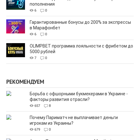
пополнения
6
0
Гарантированные бонусы до 200% за экспрессы
в Марафонбет
6
0
OLIMPBET программа лояльности с фрибетом до
5000 рублей
7
0
РЕКОМЕНДУЕМ
Борьба с офшорными букмекерами в Украине -
факторы развития отрасли?
657
8
Почему Париматч не выплачивает деньги
игрокам из Украины?
679
0