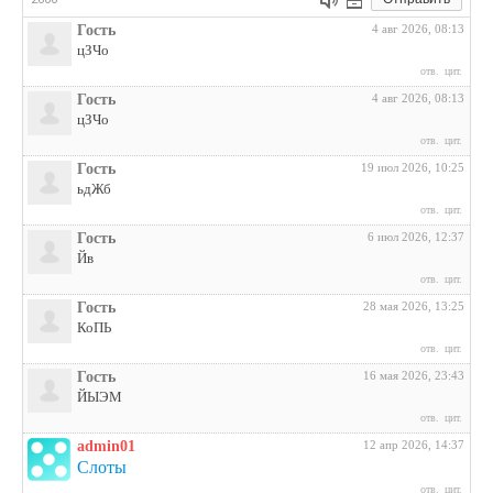
Гость
4 авг 2026, 08:13
цЗЧо
отв.
цит.
Гость
4 авг 2026, 08:13
цЗЧо
отв.
цит.
Гость
19 июл 2026, 10:25
ьдЖб
отв.
цит.
Гость
6 июл 2026, 12:37
Йв
отв.
цит.
Гость
28 мая 2026, 13:25
КоПЬ
отв.
цит.
Гость
16 мая 2026, 23:43
ЙЫЭМ
отв.
цит.
admin01
12 апр 2026, 14:37
Слоты
отв.
цит.