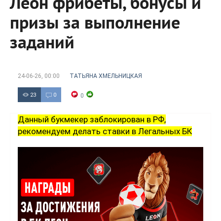
Леон фрибеты, бонусы и
призы за выполнение
заданий
24-06-26, 00:00
ТАТЬЯНА ХМЕЛЬНИЦКАЯ
23
0
0
Данный букмекер заблокирован в РФ,
рекомендуем делать ставки в Легальных БК