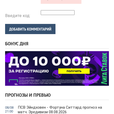
Введите код:
ДОБАВИТЬ КОММЕНТАРИЙ
БОНУС ДНЯ
ПРОГНОЗЫ И ПРЕВЬЮ
ПСВ Эйндховен - Фортуна Ситтард прогноз на
08/08
21:00
матч: Эредивизи 08.08.2026