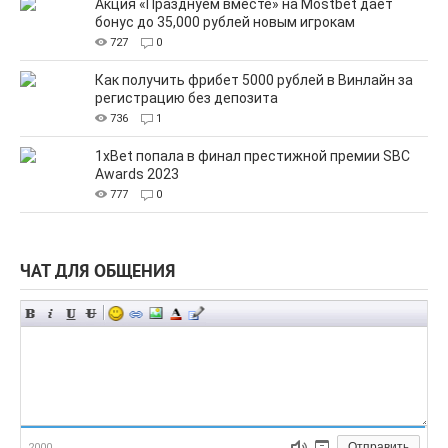
Акция «Празднуем вместе» на Mostbet дает
бонус до 35,000 рублей новым игрокам
727
0
Как получить фрибет 5000 рублей в Винлайн за
регистрацию без депозита
736
1
1xBet попала в финал престижной премии SBC
Awards 2023
777
0
ЧАТ ДЛЯ ОБЩЕНИЯ
Отправить
2000