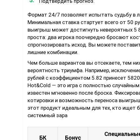
Подтвердить прогноз.
Формат 24/7 позволяет испытать судьбу в л
Минимальная ставка стартует всего от 50 ру
выигрыш может достигнуть невероятных 5 8
проста: два игрока поочередно бросают кост
спрогнозировать исход. Вы можете поставит
лишние комбинации.
Чем больше вариантов вы отсекаете, тем н
вероятность триумфа. Например, исключение
рублей с коэффициентом 5.82 принесет 5820
Hot&Cold — это игра с полностью случайным
известен мгновенно после броска. Фиксиров
котировки и возможность переноса выигры
этот продукт идеальным для тех, кто ищет б
системный зара
Специальны
БК
Бонус