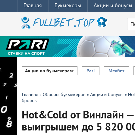
Главная
Букмекеры
Акции и бонусы
Акции по букмекерам:
Pari
Мелбет
Главная
»
Обзоры букмекеров
»
Акции и бонусы
» Hot
бросок
Hot&Cold от Винлайн —
выигрышем до 5 820 00