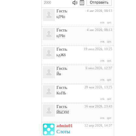
Отправить
2000
Гость
4 авг 2026, 08:13
цЗЧо
отв.
цит.
Гость
4 авг 2026, 08:13
цЗЧо
отв.
цит.
Гость
19 июл 2026, 10:25
ьдЖб
отв.
цит.
Гость
6 июл 2026, 12:37
Йв
отв.
цит.
Гость
28 мая 2026, 13:25
КоПЬ
отв.
цит.
Гость
16 мая 2026, 23:43
ЙЫЭМ
отв.
цит.
admin01
12 апр 2026, 14:37
Слоты