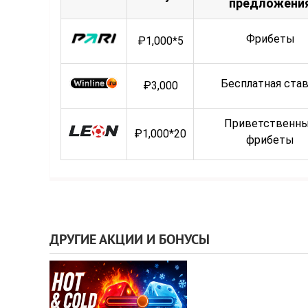
предложени
Фрибеты
₽1,000*5
Бесплатная ста
₽3,000
Приветственн
₽1,000*20
фрибеты
ДРУГИЕ АКЦИИ И БОНУСЫ