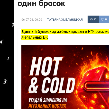
один бросок
21
0
06-07-26, 00:00
ТАТЬЯНА ХМЕЛЬНИЦКАЯ
Данный букмекер заблокирован в РФ, рекоме
Легальных БК