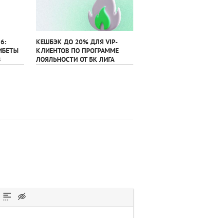
6:
КЕШБЭК ДО 20% ДЛЯ VIP-
ИБЕТЫ
КЛИЕНТОВ ПО ПРОГРАММЕ
В
ЛОЯЛЬНОСТИ ОТ БК ЛИГА
СТАВОК