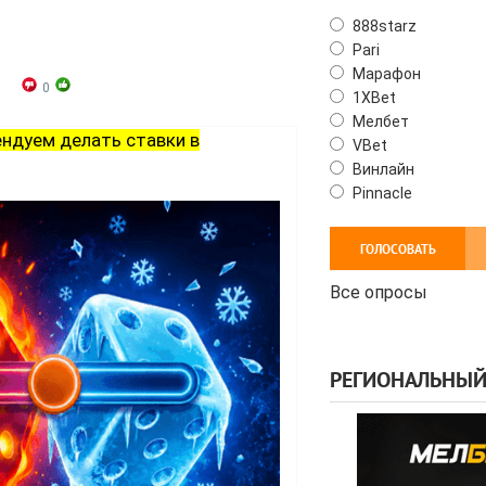
888starz
Pari
Марафон
0
1XBet
Мелбет
ндуем делать ставки в
VBet
Винлайн
Pinnacle
ГОЛОСОВАТЬ
Все опросы
РЕГИОНАЛЬНЫЙ