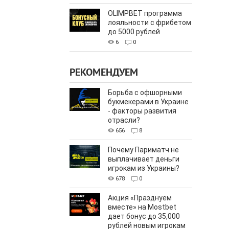
OLIMPBET программа
лояльности с фрибетом
до 5000 рублей
6
0
РЕКОМЕНДУЕМ
Борьба с офшорными
букмекерами в Украине
- факторы развития
отрасли?
656
8
Почему Париматч не
выплачивает деньги
игрокам из Украины?
678
0
Акция «Празднуем
вместе» на Mostbet
дает бонус до 35,000
рублей новым игрокам