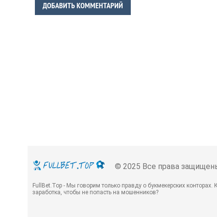
ДОБАВИТЬ КОММЕНТАРИЙ
© 2025 Все права защищен
FullBet.Top - Мы говорим только правду о букмекерских конторах.
заработка, чтобы не попасть на мошенников?