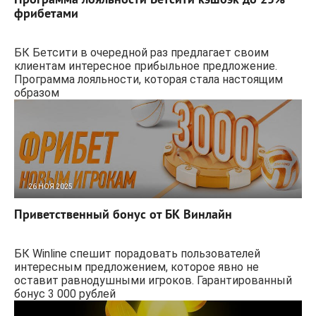
Программа лояльности Бетсити кэшбэк до 25%
фрибетами
БК Бетсити в очередной раз предлагает своим
клиентам интересное прибыльное предложение.
Программа лояльности, которая стала настоящим
образом
26 НОЯ 2025
62
0
Приветственный бонус от БК Винлайн
БК Winline спешит порадовать пользователей
интересным предложением, которое явно не
оставит равнодушными игроков. Гарантированный
бонус 3 000 рублей