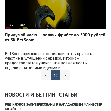
25 НОЯ 2025
43
0
Придумай идею — получи фрибет до 5000 рублей
от БК BetBoom
BetBoom приглашает своих клиентов принять
участие в улучшении сервиса. Игрокам
предоставляется уникальная возможность
поделиться своими идеями и
<
10
>
НОВОСТИ И БЕТТИНГ СТАТЬИ
РЯД КЛУБОВ ЗАИНТЕРЕСОВАНЫ В НАПАДАЮЩЕМ МАНЧЕСТЕР
ЮНАЙТЕД