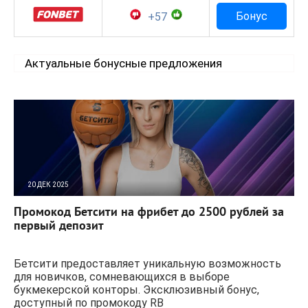
Бонус
+57
Актуальные бонусные предложения
20 ДЕК 2025
51
0
Промокод Бетсити на фрибет до 2500 рублей за
первый депозит
Бетсити предоставляет уникальную возможность
для новичков, сомневающихся в выборе
букмекерской конторы. Эксклюзивный бонус,
доступный по промокоду RB