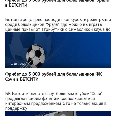
Фрибет до 3 000 рублей для болельщиков "Урала"
в БЕТСИТИ
Бетсити регулярно проводит конкурсы и розыгрыши
среди болельщиков "Урала", где можно выиграть
ценные призы: от атрибутики с символикой клуба до
09 ДЕК 2025
41
0
Фрибет до 3 000 рублей для болельщиков ФК
Сочи в БЕТСИТИ
БК Бетсити вместе с футбольным клубом "Сочи"
предлагает своим фанатам воспользоваться
интересным предложением. Это не только акция в
поддержку