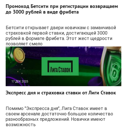
41
0
Промокод Бетсити при регистрации возвращаем
до 3000 рублей в виде фрибета
Бетсити открывает двери новичкам с заманчивой
страховкой первой ставки, достигающей 3000
рублей в формате фрибета. Этот жест щедрости
позволяет смело
17 ДЕК 2025
44
0
Экспресс дня и страховка ставки от Лиги Ставок
Помимо "Экспресса дня", Лига Ставок имеет в
своем арсенале достаточно большое количество
разнообразных предложений. Новички имеют
возможность