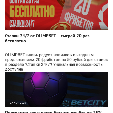
28 НОЯ 2025
72
0
Ставки 24/7 от OLIMPBET – сыграй 20 раз
бесплатно
OLIMPBET вновь радует новичков выгодным
предложением: 20 фрибетов по 50 рублей для ставок
в разделе "Ставки 24/7"! Уникальная возможность
доступна
27 НОЯ 2025
57
0