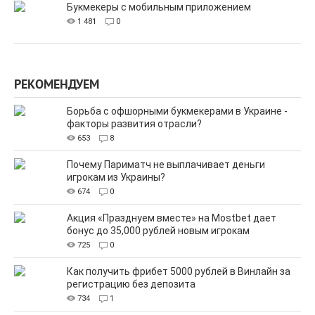
Букмекеры с мобильным приложением
1 481
0
РЕКОМЕНДУЕМ
Борьба с офшорными букмекерами в Украине -
факторы развития отрасли?
653
8
Почему Париматч не выплачивает деньги
игрокам из Украины?
674
0
Акция «Празднуем вместе» на Mostbet дает
бонус до 35,000 рублей новым игрокам
725
0
Как получить фрибет 5000 рублей в Винлайн за
регистрацию без депозита
734
1