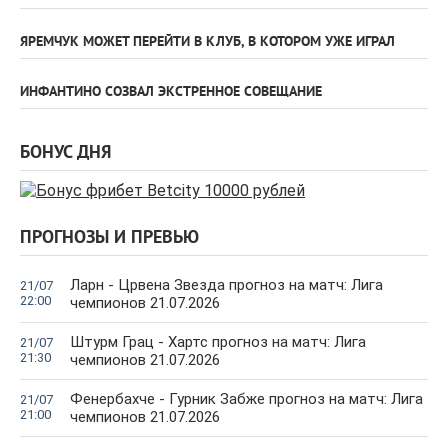
ЯРЕМЧУК МОЖЕТ ПЕРЕЙТИ В КЛУБ, В КОТОРОМ УЖЕ ИГРАЛ
ИНФАНТИНО СОЗВАЛ ЭКСТРЕННОЕ СОВЕЩАНИЕ
БОНУС ДНЯ
ПРОГНОЗЫ И ПРЕВЬЮ
Ларн - Црвена Звезда прогноз на матч: Лига
21/07
22:00
чемпионов 21.07.2026
Штурм Грац - Хартс прогноз на матч: Лига
21/07
21:30
чемпионов 21.07.2026
Фенербахче - Гурник Забже прогноз на матч: Лига
21/07
21:00
чемпионов 21.07.2026