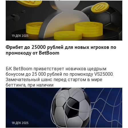
19 ДЕК 2025
72
0
Фрибет до 25000 рублей для новых игроков по
промокоду от BetBoom
БК BetBoom приветствует новичков щедрым
бонусом до 25 000 рублей по промокоду VS25000.
Замечательный шанс перед стартом в мире
беттинга, при наличии
18 ДЕК 2025