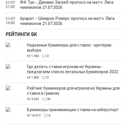
ФК Тун - Динамо Загреб прогноз на матч: Лига
21/07
21:00
чемпионов 21.07.2026
Арарат - Шемрок Роверс прогноз на матч: Лига
21/07
19:00
чемпионов 21.07.2026
РЕЙТИНГИ БК
Надежные букмекеры для ставок - критерии
выбора
1 456
0
Где делать ставки игрокам из Украины -
предлагаем список легальных букмекеров 2022
1 805
0
Рейтинг букмекеров для игроков из Украины для
ставок в гривнах
9 631
34
Букмекеры принимающие ставки на киберспорт
14 617
0