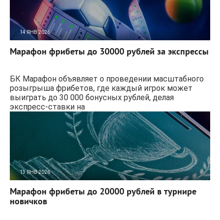
14 ЯНВ 2026
68
0
Марафон фрибеты до 30000 рублей за экспрессы
БК Марафон объявляет о проведении масштабного
розыгрыша фрибетов, где каждый игрок может
выиграть до 30 000 бонусных рублей, делая
экспресс-ставки на
13 ЯНВ 2026
44
0
Марафон фрибеты до 20000 рублей в турнире
новичков