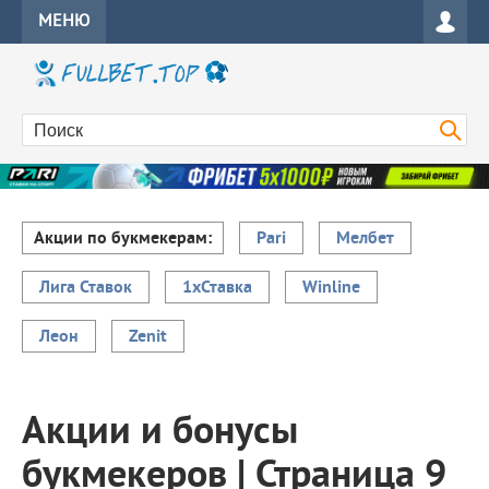
МЕНЮ
Акции по букмекерам:
Pari
Мелбет
Лига Ставок
1хСтавка
Winline
Леон
Zenit
Акции и бонусы
букмекеров | Страница 9