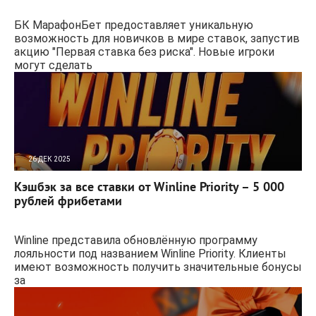
БК МарафонБет предоставляет уникальную
возможность для новичков в мире ставок, запустив
акцию "Первая ставка без риска". Новые игроки
могут сделать
26 ДЕК 2025
41
0
Кэшбэк за все ставки от Winline Priority – 5 000
рублей фрибетами
Winline представила обновлённую программу
лояльности под названием Winline Priority. Клиенты
имеют возможность получить значительные бонусы
за