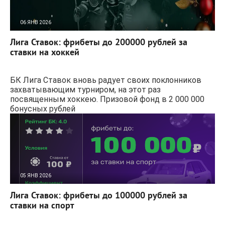
06 ЯНВ 2026
62
0
Лига Ставок: фрибеты до 200000 рублей за
ставки на хоккей
БК Лига Ставок вновь радует своих поклонников
захватывающим турниром, на этот раз
посвященным хоккею. Призовой фонд в 2 000 000
бонусных рублей
05 ЯНВ 2026
50
0
Лига Ставок: фрибеты до 100000 рублей за
ставки на спорт