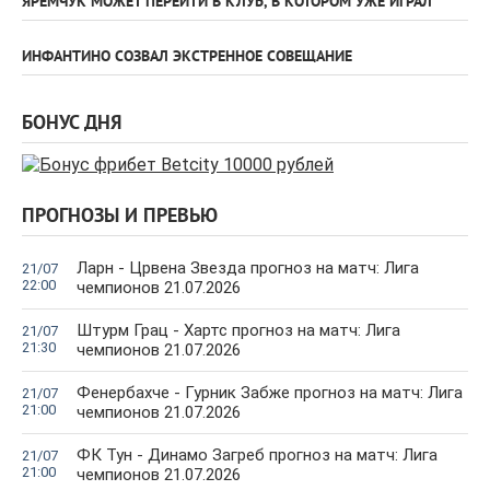
ЯРЕМЧУК МОЖЕТ ПЕРЕЙТИ В КЛУБ, В КОТОРОМ УЖЕ ИГРАЛ
ИНФАНТИНО СОЗВАЛ ЭКСТРЕННОЕ СОВЕЩАНИЕ
БОНУС ДНЯ
ПРОГНОЗЫ И ПРЕВЬЮ
Ларн - Црвена Звезда прогноз на матч: Лига
21/07
22:00
чемпионов 21.07.2026
Штурм Грац - Хартс прогноз на матч: Лига
21/07
21:30
чемпионов 21.07.2026
Фенербахче - Гурник Забже прогноз на матч: Лига
21/07
21:00
чемпионов 21.07.2026
ФК Тун - Динамо Загреб прогноз на матч: Лига
21/07
21:00
чемпионов 21.07.2026