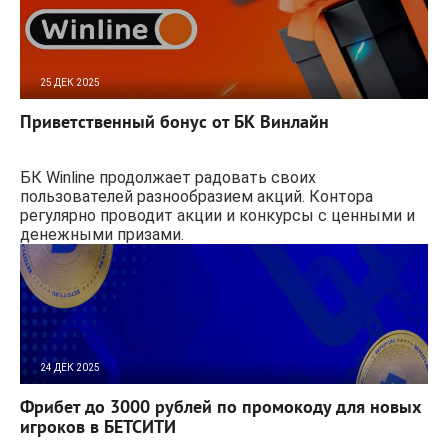
25 ДЕК 2025
85
0
Приветственный бонус от БК Винлайн
БК Winline продолжает радовать своих
пользователей разнообразием акций. Контора
регулярно проводит акции и конкурсы с ценными и
денежными призами.
24 ДЕК 2025
46
0
Фрибет до 3000 рублей по промокоду для новых
игроков в БЕТСИТИ