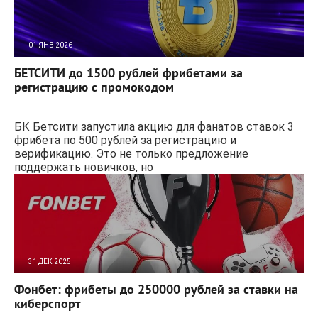
01 ЯНВ 2026
45
0
БЕТСИТИ до 1500 рублей фрибетами за
регистрацию с промокодом
БК Бетсити запустила акцию для фанатов ставок 3
фрибета по 500 рублей за регистрацию и
верификацию. Это не только предложение
поддержать новичков, но
31 ДЕК 2025
36
0
Фонбет: фрибеты до 250000 рублей за ставки на
киберспорт