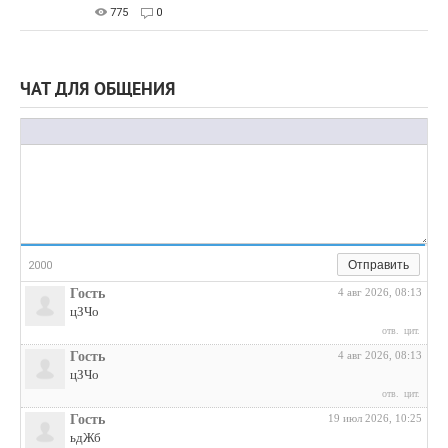
775
0
ЧАТ ДЛЯ ОБЩЕНИЯ
Отправить
2000
Гость
4 авг 2026, 08:13
цЗЧо
отв.
цит.
Гость
4 авг 2026, 08:13
цЗЧо
отв.
цит.
Гость
19 июл 2026, 10:25
ьдЖб