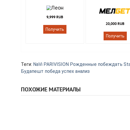
9,999 RUB
20,000 RUB
Получить
Получить
Теги:
NaVi
PARIVISION
Рожденные побеждать
St
Будапешт
победа
успех
анализ
ПОХОЖИЕ МАТЕРИАЛЫ