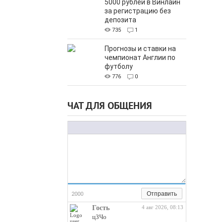
5000 рублей в Винлайн
за регистрацию без
депозита
735
1
Прогнозы и ставки на
чемпионат Англии по
футболу
776
0
ЧАТ ДЛЯ ОБЩЕНИЯ
Отправить
2000
Гость
4 авг 2026, 08:13
цЗЧо