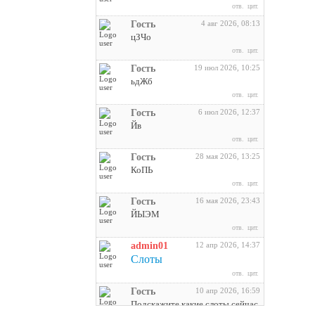
отв.
цит.
Гость
4 авг 2026, 08:13
цЗЧо
отв.
цит.
Гость
19 июл 2026, 10:25
ьдЖб
отв.
цит.
Гость
6 июл 2026, 12:37
Йв
отв.
цит.
Гость
28 мая 2026, 13:25
КоПЬ
отв.
цит.
Гость
16 мая 2026, 23:43
ЙЫЭМ
отв.
цит.
admin01
12 апр 2026, 14:37
Слоты
отв.
цит.
Гость
10 апр 2026, 16:59
Подскажите какие слоты сейчас