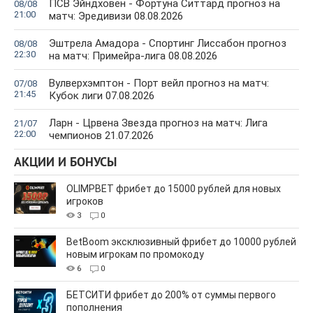
ПСВ Эйндховен - Фортуна Ситтард прогноз на
08/08
21:00
матч: Эредивизи 08.08.2026
Эштрела Амадора - Спортинг Лиссабон прогноз
08/08
22:30
на матч: Примейра-лига 08.08.2026
Вулверхэмптон - Порт вейл прогноз на матч:
07/08
21:45
Кубок лиги 07.08.2026
Ларн - Црвена Звезда прогноз на матч: Лига
21/07
22:00
чемпионов 21.07.2026
АКЦИИ И БОНУСЫ
OLIMPBET фрибет до 15000 рублей для новых
игроков
3
0
BetBoom эксклюзивный фрибет до 10000 рублей
новым игрокам по промокоду
6
0
БЕТСИТИ фрибет до 200% от суммы первого
пополнения