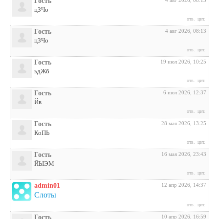
Гость
4 авг 2026, 08:13
цЗЧо
отв.
цит.
Гость
4 авг 2026, 08:13
цЗЧо
отв.
цит.
Гость
19 июл 2026, 10:25
ьдЖб
отв.
цит.
Гость
6 июл 2026, 12:37
Йв
отв.
цит.
Гость
28 мая 2026, 13:25
КоПЬ
отв.
цит.
Гость
16 мая 2026, 23:43
ЙЫЭМ
отв.
цит.
admin01
12 апр 2026, 14:37
Слоты
отв.
цит.
Гость
10 апр 2026, 16:59