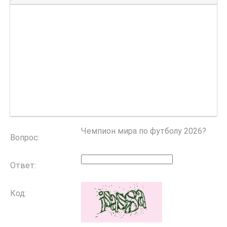
Чемпион мира по футболу 2026?
Вопрос:
Ответ:
Код: