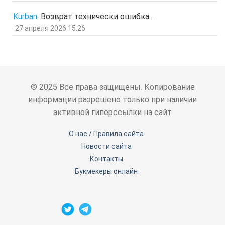
SPPS
2 мар 2026, 16:19
ау, есть кто живой здесь?)
Kurban
:
Возврат технически ошибка...
отв.
цит.
27 апреля 2026 15:26
Гость
24 фев 2026, 00:32
знЗТ
отв.
цит.
Гость
14 фев 2026, 19:06
ж
отв.
цит.
© 2025 Все права защищены. Копирование
Гость
3 фев 2026, 04:47
информации разрешено только при наличии
ю
активной гиперссылки на сайт
отв.
цит.
Гость
6 янв 2026, 11:53
О нас / Правила сайта
ЖНщз
Новости сайта
отв.
цит.
Контакты
Гость
4 янв 2026, 12:11
сТ
Букмекеры онлайн
отв.
цит.