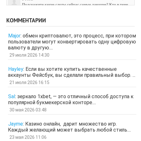
Подскажите какие слоты сейчас самые дающие? Кто в теме
поделитесь инфой
отв.
цит.
КОММЕНТАРИИ
Гость
3 апр 2026, 04:27
ЩНУь
Major
:
обмен криптовалют, это процесс, при котором
отв.
цит.
пользователи могут конвертировать одну цифровую
Гость
26 мар 2026, 01:35
валюту в другую....
мЛЙК
29 июля 2026 14:30
отв.
цит.
Гость
21 мар 2026, 04:07
Hayley
:
Если вы хотите купить качественные
ащрд
аккаунты Фейсбук, вы сделали правильный выбор. ...
отв.
цит.
21 июля 2026 16:15
Гость
17 мар 2026, 15:15
ыЩЧЭ
отв.
цит.
Sal
:
зеркало 1xbet, — это отличный способ доступа к
популярной букмекерской конторе....
Гость
11 мар 2026, 04:34
ЗОл
30 мая 2026 03:48
отв.
цит.
Гость
5 мар 2026, 12:20
Jayme
:
Казино онлайн, дарит множество игр.
оЭЬЧ
Каждый желающий может выбрать любой стиль....
отв.
цит.
23 мая 2026 11:06