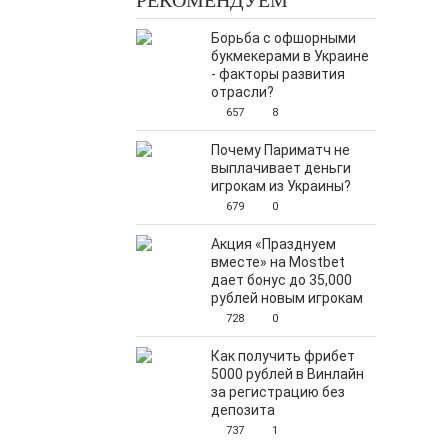
РЕКОМЕНДУЕМ
Борьба с офшорными
букмекерами в Украине
- факторы развития
отрасли?
657
8
Почему Париматч не
выплачивает деньги
игрокам из Украины?
679
0
Акция «Празднуем
вместе» на Mostbet
дает бонус до 35,000
рублей новым игрокам
728
0
Как получить фрибет
5000 рублей в Винлайн
за регистрацию без
депозита
737
1