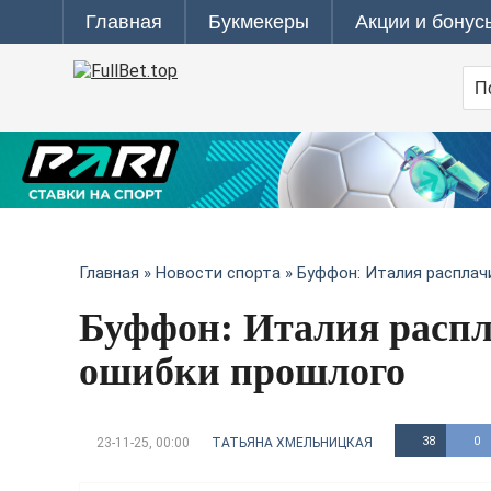
Главная
Букмекеры
Акции и бонус
Главная
»
Новости спорта
» Буффон: Италия расплач
Буффон: Италия распл
ошибки прошлого
38
0
23-11-25, 00:00
ТАТЬЯНА ХМЕЛЬНИЦКАЯ