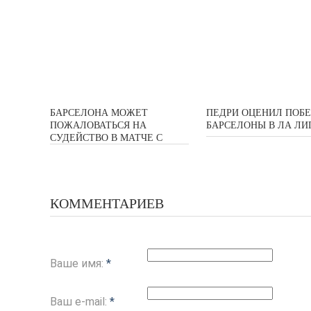
БАРСЕЛОНА МОЖЕТ
ПЕДРИ ОЦЕНИЛ ПОБ
ПОЖАЛОВАТЬСЯ НА
БАРСЕЛОНЫ В ЛА ЛИ
СУДЕЙСТВО В МАТЧЕ С
АТЛЕТИКО
КОММЕНТАРИЕВ
Ваше имя:
*
Ваш e-mail:
*