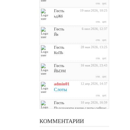
отв.
цит.
Гость
19 июл 2026, 10:25
ьдЖб
отв.
цит.
Гость
6 июл 2026, 12:37
Йв
отв.
цит.
Гость
28 мая 2026, 13:25
КоПЬ
отв.
цит.
Гость
16 мая 2026, 23:43
ЙЫЭМ
отв.
цит.
admin01
12 апр 2026, 14:37
Слоты
отв.
цит.
Гость
10 апр 2026, 16:59
Подскажите какие слоты сейчас
самые дающие? Кто в теме
поделитесь инфой
КОММЕНТАРИИ
отв.
цит.