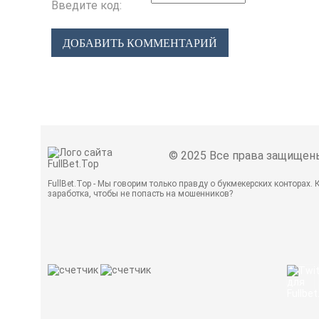
Введите код:
ДОБАВИТЬ КОММЕНТАРИЙ
© 2025 Все права защищен
FullBet.Top - Мы говорим только правду о букмекерских конторах.
заработка, чтобы не попасть на мошенников?