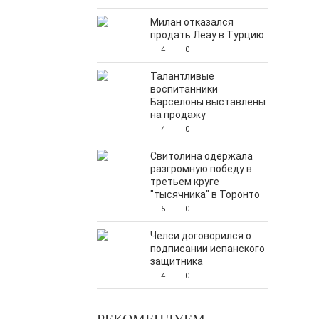
Милан отказался
продать Леау в Турцию
4
0
Талантливые
воспитанники
Барселоны выставлены
на продажу
4
0
Свитолина одержала
разгромную победу в
третьем круге
"тысячника" в Торонто
5
0
Челси договорился о
подписании испанского
защитника
4
0