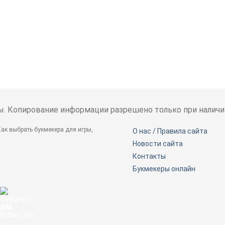
ы. Копирование информации разрешено только при наличи
 Как выбрать букмекера для игры,
О нас / Правила сайта
Новости сайта
Контакты
Букмекеры онлайн