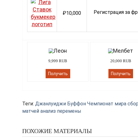
Регистрация за ф
₽10,000
9,999 RUB
20,000 RUB
Получить
Получить
Теги:
Джанлуиджи Буффон
Чемпионат мира
сбо
матчей
анализ
перемены
ПОХОЖИЕ МАТЕРИАЛЫ