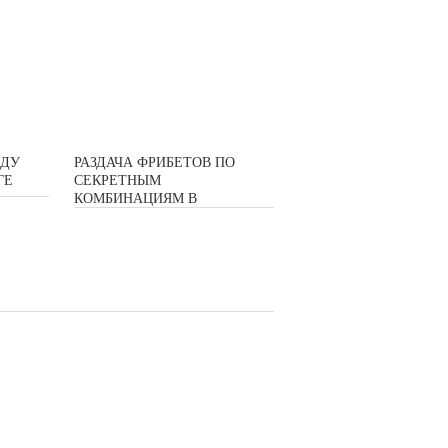
ЕДУ
РАЗДАЧА ФРИБЕТОВ ПО
ГЕ
СЕКРЕТНЫМ
КОМБИНАЦИЯМ В
ПРИЛОЖЕНИИ БК WINLINE