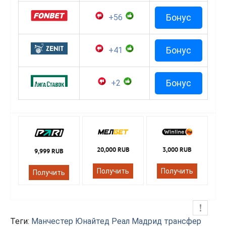
Бонус
+56
Бонус
+41
Бонус
+2
20,000 RUB
3,000 RUB
9,999 RUB
Получить
Получить
Получить
Теги:
Манчестер Юнайтед
Реал Мадрид
трансфер