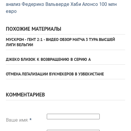
анализ
Федерико Вальверде
Хаби Алонсо
100 млн
евро
ПОХОЖИЕ МАТЕРИАЛЫ
МУСКРОН - ГЕНТ 2:1 - ВИДЕО ОБЗОР МАТЧА 3 ТУРА ВЫСШЕЙ
ЛИГИ БЕЛЬГИИ
ДЖЕКО БЛИЗОК К ВОЗВРАЩЕНИЮ В СЕРИЮ A
ОТМЕНА ЛЕГАЛИЗАЦИИ БУКМЕКЕРОВ В УЗБЕКИСТАНЕ
КОММЕНТАРИЕВ
Ваше имя:
*