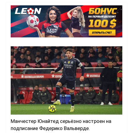
Манчестер Юнайтед серьёзно настроен на
подписание Федерико Вальверде.