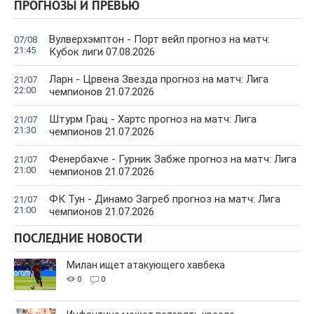
ПРОГНОЗЫ И ПРЕВЬЮ
Вулверхэмптон - Порт вейл прогноз на матч:
07/08
21:45
Кубок лиги 07.08.2026
Ларн - Црвена Звезда прогноз на матч: Лига
21/07
22:00
чемпионов 21.07.2026
Штурм Грац - Хартс прогноз на матч: Лига
21/07
21:30
чемпионов 21.07.2026
Фенербахче - Гурник Забже прогноз на матч: Лига
21/07
21:00
чемпионов 21.07.2026
ФК Тун - Динамо Загреб прогноз на матч: Лига
21/07
21:00
чемпионов 21.07.2026
ПОСЛЕДНИЕ НОВОСТИ
Милан ищет атакующего хавбека
0
0