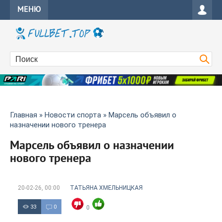
МЕНЮ
Главная
»
Новости спорта
» Марсель объявил о
назначении нового тренера
Марсель объявил о назначении
нового тренера
20-02-26, 00:00
ТАТЬЯНА ХМЕЛЬНИЦКАЯ
33
0
0