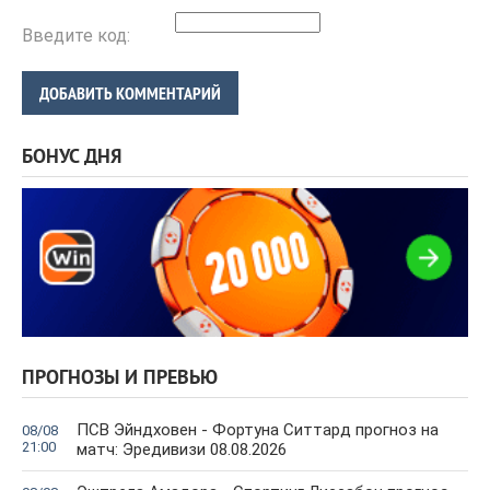
Введите код:
ДОБАВИТЬ КОММЕНТАРИЙ
БОНУС ДНЯ
ПРОГНОЗЫ И ПРЕВЬЮ
ПСВ Эйндховен - Фортуна Ситтард прогноз на
08/08
21:00
матч: Эредивизи 08.08.2026