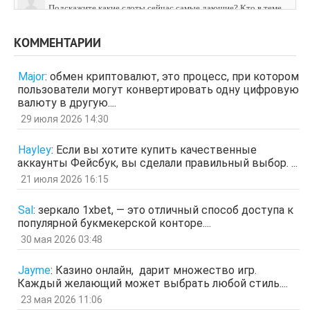
Подскажите какие слоты сейчас самые дающие? Кто в теме
поделитесь инфой
отв.
цит.
КОММЕНТАРИИ
Гость
3 апр 2026, 04:27
ЩНУь
Major
:
обмен криптовалют, это процесс, при котором
отв.
цит.
пользователи могут конвертировать одну цифровую
Гость
26 мар 2026, 01:35
валюту в другую....
мЛЙК
29 июля 2026 14:30
отв.
цит.
Гость
21 мар 2026, 04:07
Hayley
:
Если вы хотите купить качественные
ащрд
аккаунты Фейсбук, вы сделали правильный выбор. ...
отв.
цит.
21 июля 2026 16:15
Гость
17 мар 2026, 15:15
ыЩЧЭ
отв.
цит.
Sal
:
зеркало 1xbet, — это отличный способ доступа к
популярной букмекерской конторе....
Гость
11 мар 2026, 04:34
ЗОл
30 мая 2026 03:48
отв.
цит.
Гость
5 мар 2026, 12:20
Jayme
:
Казино онлайн, дарит множество игр.
оЭЬЧ
Каждый желающий может выбрать любой стиль....
отв.
цит.
23 мая 2026 11:06