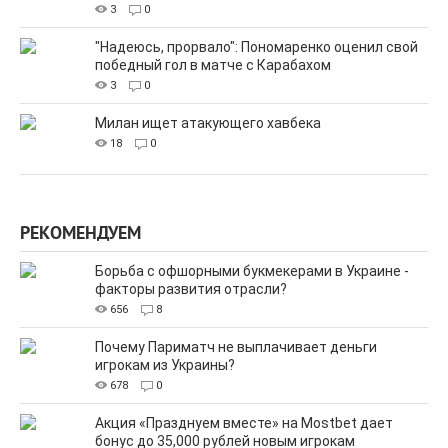
3
0
"Надеюсь, прорвало": Пономаренко оценил свой
победный гол в матче с Карабахом
3
0
Милан ищет атакующего хавбека
18
0
РЕКОМЕНДУЕМ
Борьба с офшорными букмекерами в Украине -
факторы развития отрасли?
656
8
Почему Париматч не выплачивает деньги
игрокам из Украины?
678
0
Акция «Празднуем вместе» на Mostbet дает
бонус до 35,000 рублей новым игрокам