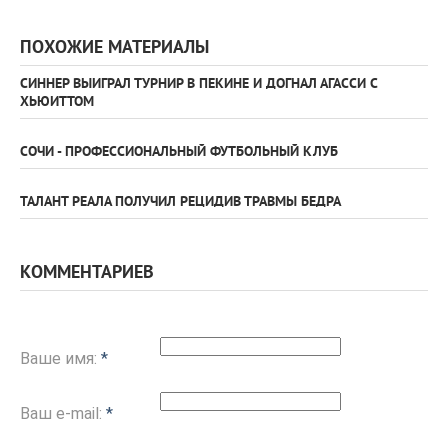
ПОХОЖИЕ МАТЕРИАЛЫ
СИННЕР ВЫИГРАЛ ТУРНИР В ПЕКИНЕ И ДОГНАЛ АГАССИ С
ХЬЮИТТОМ
СОЧИ - ПРОФЕССИОНАЛЬНЫЙ ФУТБОЛЬНЫЙ КЛУБ
ТАЛАНТ РЕАЛА ПОЛУЧИЛ РЕЦИДИВ ТРАВМЫ БЕДРА
КОММЕНТАРИЕВ
Ваше имя:
*
Ваш e-mail:
*